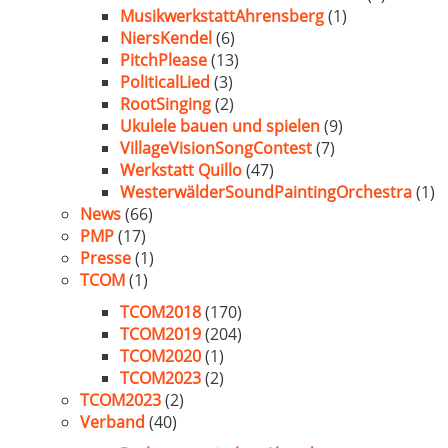
MusikwerkstattAhrensberg
(1)
NiersKendel
(6)
PitchPlease
(13)
PoliticalLied
(3)
RootSinging
(2)
Ukulele bauen und spielen
(9)
VillageVisionSongContest
(7)
Werkstatt Quillo
(47)
WesterwälderSoundPaintingOrchestra
(1)
News
(66)
PMP
(17)
Presse
(1)
TCOM
(1)
TCOM2018
(170)
TCOM2019
(204)
TCOM2020
(1)
TCOM2023
(2)
TCOM2023
(2)
Verband
(40)