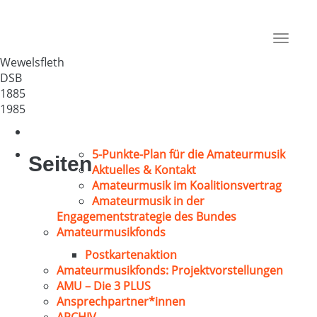
Wewelsflether GV 1885
Deutschland
Toggle
25599
navigat
Wewelsfleth
DSB
1885
1985
5-Punkte-Plan für die Amateurmusik
Seiten
Aktuelles & Kontakt
Amateurmusik im Koalitionsvertrag
Amateurmusik in der
Engagementstrategie des Bundes
Amateurmusikfonds
Postkartenaktion
Amateurmusikfonds: Projektvorstellungen
AMU – Die 3 PLUS
Ansprechpartner*innen