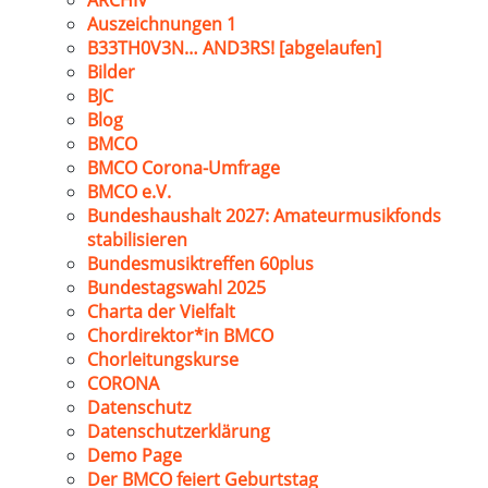
ARCHIV
Auszeichnungen 1
B33TH0V3N… AND3RS! [abgelaufen]
Bilder
BJC
Blog
BMCO
BMCO Corona-Umfrage
BMCO e.V.
Bundeshaushalt 2027: Amateurmusikfonds
stabilisieren
Bundesmusiktreffen 60plus
Bundestagswahl 2025
Charta der Vielfalt
Chordirektor*in BMCO
Chorleitungskurse
CORONA
Datenschutz
Datenschutzerklärung
Demo Page
Der BMCO feiert Geburtstag