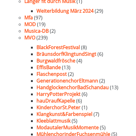
Länger fit durch Musik
(1)
Weiterbildung März 2024
(29)
Mfa
(97)
MOD
(19)
Musica-DB
(2)
MVO
(239)
BlackForestFestival
(8)
BräunsdorfKlingtundSingt
(6)
Burgwaldfrösche
(4)
EffisBande
(13)
Flaschenpost
(2)
GenerationenchorEltmann
(2)
HandglockenchorBadSchandau
(13)
HarryPotterProjekt
(6)
hauDraufKapelle
(6)
KinderchorSt.Peter
(1)
Klangkunst&Farbenspiel
(7)
Kleeblattmusik
(5)
ModautalerMusikMomente
(5)
MühlenchorinderFuchsenmühle
(5)