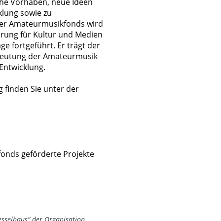
che Vorhaben, neue Ideen
lung sowie zu
er Amateurmusikfonds wird
erung für Kultur und Medien
e fortgeführt. Er trägt der
edeutung der Amateurmusik
Entwicklung.
 finden Sie unter der
fonds geförderte Projekte
sselhaus“ der Organisation