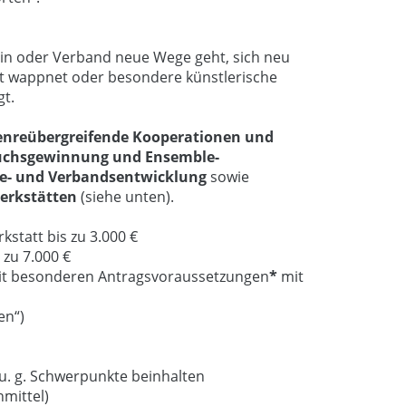
rein oder Verband neue Wege geht, sich neu
unft wappnet oder besondere künstlerische
gt.
enreübergreifende Kooperationen und
chsgewinnung und Ensemble-
e- und Verbandsentwicklung
sowie
erkstätten
(siehe unten).
statt bis zu 3.000 €
 zu 7.000 €
mit besonderen Antragsvoraussetzungen
*
mit
en“)
u. g. Schwerpunkte beinhalten
nmittel)