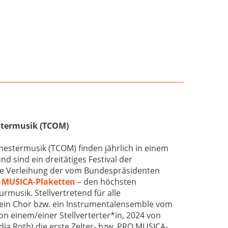
stermusik (TCOM)
hestermusik (TCOM) finden jährlich in einem
d sind ein dreitätiges Festival der
die Verleihung der vom Bundespräsidenten
 MUSICA-Plaketten
– den höchsten
musik. Stellvertretend für alle
 ein Chor bzw. ein Instrumentalensemble vom
n einem/einer Stellverterter*in, 2024 von
dia Roth) die erste Zelter- bzw. PRO MUSICA-