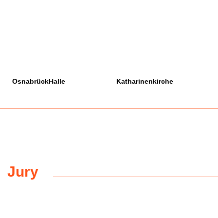
OsnabrückHalle
Katharinenkirche
Jury