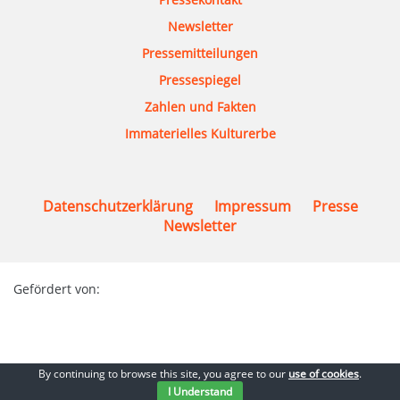
Newsletter
Pressemitteilungen
Pressespiegel
Zahlen und Fakten
Immaterielles Kulturerbe
Datenschutzerklärung
Impressum
Presse
Newsletter
Gefördert von:
By continuing to browse this site, you agree to our
use of cookies
.
© 2026 Bundesmusikverband Chor & Orchester e.V.
I Understand