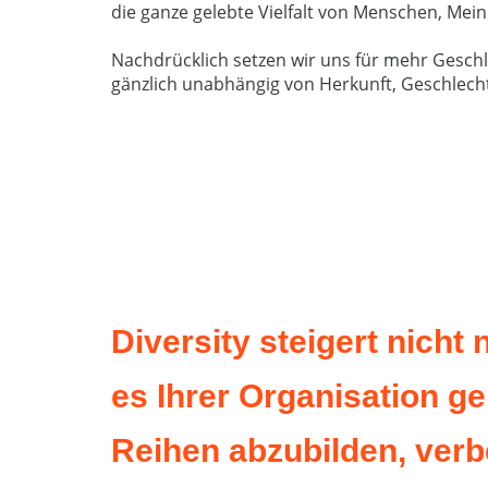
die ganze gelebte Vielfalt von Menschen, Me
Nachdrücklich setzen wir uns für mehr Geschl
gänzlich unabhängig von Herkunft, Geschlecht
Diversity steigert nicht
es Ihrer Organisation gel
Diversity steigert nicht nur die Effektivität 
Reihen abzubilden, verb
Organisation gelingt, die gesellschaftliche Vie
verbessert sie die Chancen, ihren gesellschaft