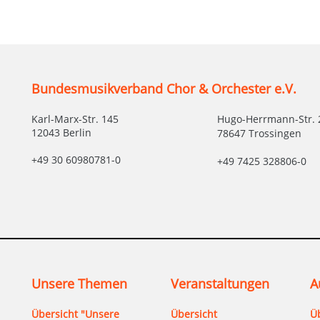
ich Engagierte zu halten oder neu zu
e Informationen führen jedoch auch bei
 Senioren dazu, von einem Engagement
cken können durch eine
unden werden.“
Bundesmusikverband Chor & Orchester e.V.
Karl-Marx-Str. 145
Hugo-Herrmann-Str. 
12043 Berlin
78647 Trossingen
+49 30 60980781-0
+49 7425 328806-0
Unsere Themen
Veranstaltungen
A
Übersicht "Unsere
Übersicht
Ü