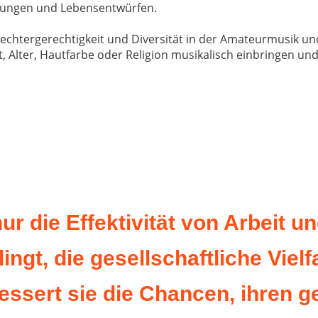
inungen und Lebensentwürfen.
echtergerechtigkeit und Diversität in der Amateurmusik und
, Alter, Hautfarbe oder Religion musikalisch einbringen un
 nur die Effektivität von Arbei
ingt, die gesellschaftliche Vielf
von Arbeit und Engagement. Wenn es Ihrer
essert sie die Chancen, ihren g
lfalt in den eigenen Reihen abzubilden,
lichen Zweck zu erfüllen und ihre Ziele zu