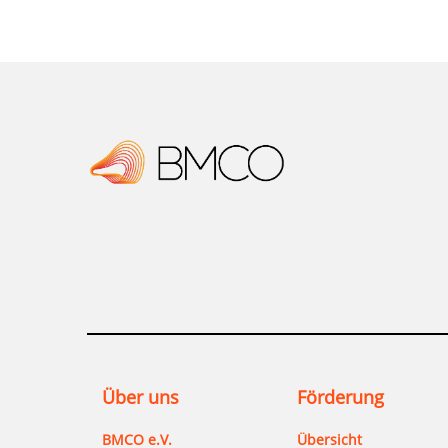
passende Angebote zu entwickeln.
ergibt sich ein großes Potenzial, ehrenamtl
gewinnen. Fehlende Zugänge oder mangelnd
grundsätzlich motivierten Seniorinnen und
abzusehen. Diese Kenntnis- und Zugangslü
zielgruppenspezifischere Ansprache überw
Über uns
Förderung
BMCO e.V.
Übersicht