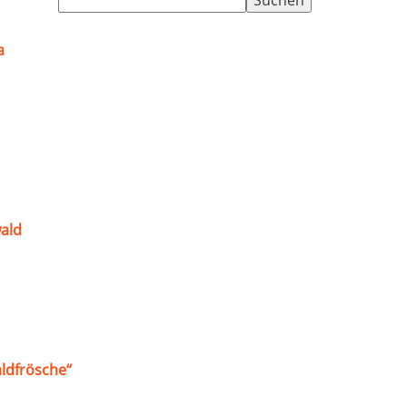
nach:
a
ald
ldfrösche“