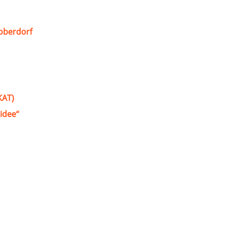
oberdorf
KAT)
idee“