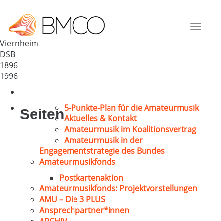
Volks-Chor Viernheim 1896 e.V.
Deutschland
Toggle
68519
navigat
Viernheim
DSB
1896
1996
5-Punkte-Plan für die Amateurmusik
Seiten
Aktuelles & Kontakt
Amateurmusik im Koalitionsvertrag
Amateurmusik in der
Engagementstrategie des Bundes
Amateurmusikfonds
Postkartenaktion
Amateurmusikfonds: Projektvorstellungen
AMU – Die 3 PLUS
Ansprechpartner*innen