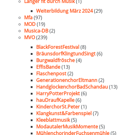
Länger fit durch Musik
(1)
Weiterbildung März 2024
(29)
Mfa
(97)
MOD
(19)
Musica-DB
(2)
MVO
(239)
BlackForestFestival
(8)
BräunsdorfKlingtundSingt
(6)
Burgwaldfrösche
(4)
EffisBande
(13)
Flaschenpost
(2)
GenerationenchorEltmann
(2)
HandglockenchorBadSchandau
(13)
HarryPotterProjekt
(6)
hauDraufKapelle
(6)
KinderchorSt.Peter
(1)
Klangkunst&Farbenspiel
(7)
Kleeblattmusik
(5)
ModautalerMusikMomente
(5)
MühlenchorinderFuchsenmühle
(5)