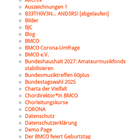
ARCHIV
Auszeichnungen 1
B33TH0V3N… AND3RS! [abgelaufen]
Bilder
BJC
Blog
BMCO
BMCO Corona-Umfrage
BMCO e.V.
Bundeshaushalt 2027: Amateurmusikfonds
stabilisieren
Bundesmusiktreffen 60plus
Bundestagswahl 2025
Charta der Vielfalt
Chordirektor*in BMCO
Chorleitungskurse
CORONA
Datenschutz
Datenschutzerklärung
Demo Page
Der BMCO feiert Geburtstag