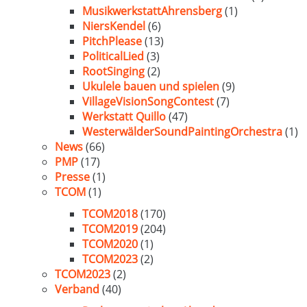
MusikwerkstattAhrensberg
(1)
NiersKendel
(6)
PitchPlease
(13)
PoliticalLied
(3)
RootSinging
(2)
Ukulele bauen und spielen
(9)
VillageVisionSongContest
(7)
Werkstatt Quillo
(47)
WesterwälderSoundPaintingOrchestra
(1)
News
(66)
PMP
(17)
Presse
(1)
TCOM
(1)
TCOM2018
(170)
TCOM2019
(204)
TCOM2020
(1)
TCOM2023
(2)
TCOM2023
(2)
Verband
(40)