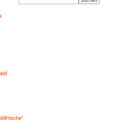
nach:
a
ald
ldfrösche“