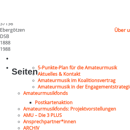
Vereinigter MGV Ebe
Deutschland
37136
Ebergötzen
Über u
DSB
1888
1988
5-Punkte-Plan für die Amateurmusik
Seiten
Aktuelles & Kontakt
Amateurmusik im Koalitionsvertrag
Amateurmusik in der Engagementstrategi
Amateurmusikfonds
Postkartenaktion
Amateurmusikfonds: Projektvorstellungen
AMU – Die 3 PLUS
Ansprechpartner*innen
ARCHIV