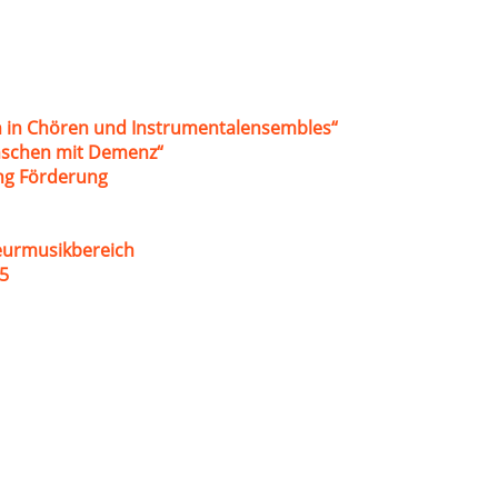
 in Chören und Instrumentalensembles“
nschen mit Demenz“
ung Förderung
eurmusikbereich
5