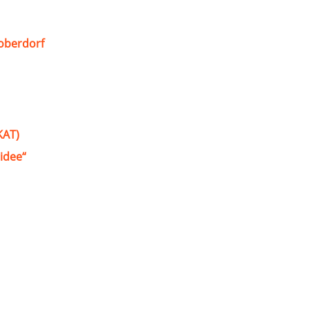
oberdorf
KAT)
idee“