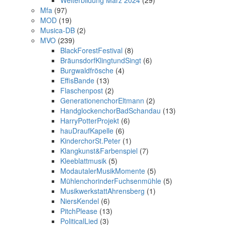
Weiterbildung März 2024
(29)
Mfa
(97)
MOD
(19)
Musica-DB
(2)
MVO
(239)
BlackForestFestival
(8)
BräunsdorfKlingtundSingt
(6)
Burgwaldfrösche
(4)
EffisBande
(13)
Flaschenpost
(2)
GenerationenchorEltmann
(2)
HandglockenchorBadSchandau
(13)
HarryPotterProjekt
(6)
hauDraufKapelle
(6)
KinderchorSt.Peter
(1)
Klangkunst&Farbenspiel
(7)
Kleeblattmusik
(5)
ModautalerMusikMomente
(5)
MühlenchorinderFuchsenmühle
(5)
MusikwerkstattAhrensberg
(1)
NiersKendel
(6)
PitchPlease
(13)
PoliticalLied
(3)