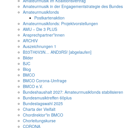
Amateurmusik im Koalitionsvertrag
Amateurmusik in der Engagementstrategie des Bundes
Amateurmusikfonds
Postkartenaktion
Amateurmusikfonds: Projektvorstellungen
AMU – Die 3 PLUS
Ansprechpartner*innen
ARCHIV
Auszeichnungen 1
B33TH0V3N… AND3RS! [abgelaufen]
Bilder
BJC
Blog
BMCO
BMCO Corona-Umfrage
BMCO e.V.
Bundeshaushalt 2027: Amateurmusikfonds stabilisieren
Bundesmusiktreffen 60plus
Bundestagswahl 2025
Charta der Vielfalt
Chordirektor*in BMCO
Chorleitungskurse
CORONA