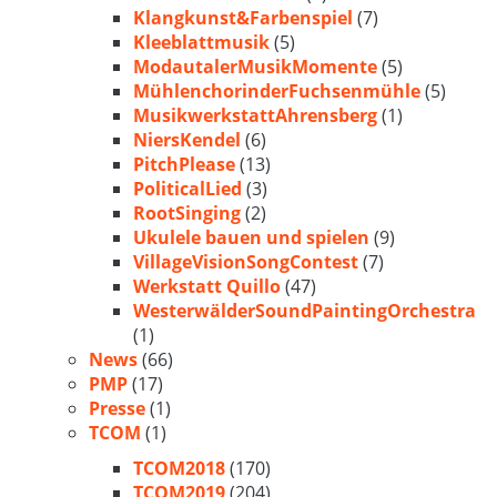
Klangkunst&Farbenspiel
(7)
Kleeblattmusik
(5)
ModautalerMusikMomente
(5)
MühlenchorinderFuchsenmühle
(5)
MusikwerkstattAhrensberg
(1)
NiersKendel
(6)
PitchPlease
(13)
PoliticalLied
(3)
RootSinging
(2)
Ukulele bauen und spielen
(9)
VillageVisionSongContest
(7)
Werkstatt Quillo
(47)
WesterwälderSoundPaintingOrchestra
(1)
News
(66)
PMP
(17)
Presse
(1)
TCOM
(1)
TCOM2018
(170)
TCOM2019
(204)