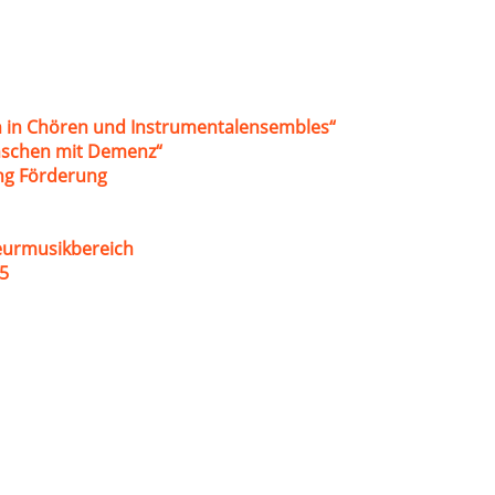
 in Chören und Instrumentalensembles“
nschen mit Demenz“
ung Förderung
eurmusikbereich
5