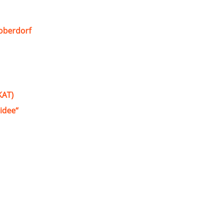
oberdorf
KAT)
idee“