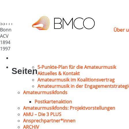
Stifts-Chor Bonn
Deutschland
53111
Bonn
Über u
ACV
1894
1997
5-Punkte-Plan für die Amateurmusik
Seiten
Aktuelles & Kontakt
Amateurmusik im Koalitionsvertrag
Amateurmusik in der Engagementstrategi
Amateurmusikfonds
Postkartenaktion
Amateurmusikfonds: Projektvorstellungen
AMU – Die 3 PLUS
Ansprechpartner*innen
ARCHIV