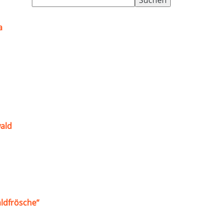
nach:
a
ald
ldfrösche“