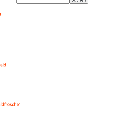
nach:
a
ald
ldfrösche“