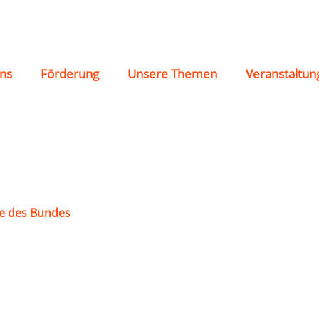
nz Harheim von 1880 
ns
Förderung
Unsere Themen
Veranstaltun
e des Bundes