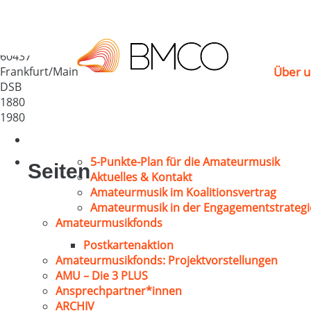
Sängerchor Liederkra
Deutschland
60437
Frankfurt/Main
Über u
DSB
1880
1980
5-Punkte-Plan für die Amateurmusik
Seiten
Aktuelles & Kontakt
Amateurmusik im Koalitionsvertrag
Amateurmusik in der Engagementstrategi
Amateurmusikfonds
Postkartenaktion
Amateurmusikfonds: Projektvorstellungen
AMU – Die 3 PLUS
Ansprechpartner*innen
ARCHIV