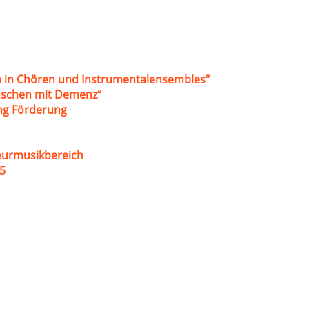
 in Chören und Instrumentalensembles“
nschen mit Demenz“
ung Förderung
eurmusikbereich
5