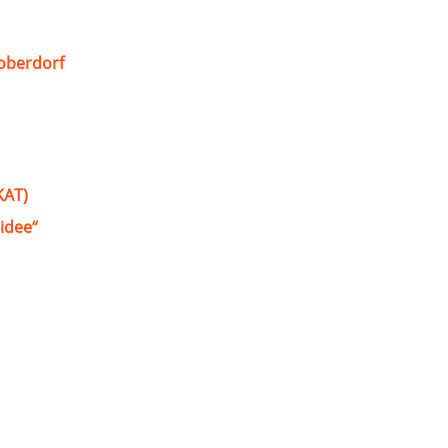
oberdorf
KAT)
idee“