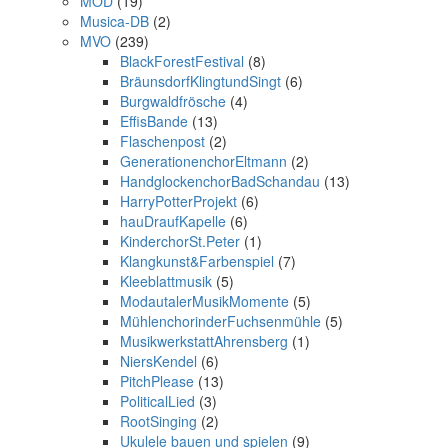
MOD
(19)
Musica-DB
(2)
MVO
(239)
BlackForestFestival
(8)
BräunsdorfKlingtundSingt
(6)
Burgwaldfrösche
(4)
EffisBande
(13)
Flaschenpost
(2)
GenerationenchorEltmann
(2)
HandglockenchorBadSchandau
(13)
HarryPotterProjekt
(6)
hauDraufKapelle
(6)
KinderchorSt.Peter
(1)
Klangkunst&Farbenspiel
(7)
Kleeblattmusik
(5)
ModautalerMusikMomente
(5)
MühlenchorinderFuchsenmühle
(5)
MusikwerkstattAhrensberg
(1)
NiersKendel
(6)
PitchPlease
(13)
PoliticalLied
(3)
RootSinging
(2)
Ukulele bauen und spielen
(9)