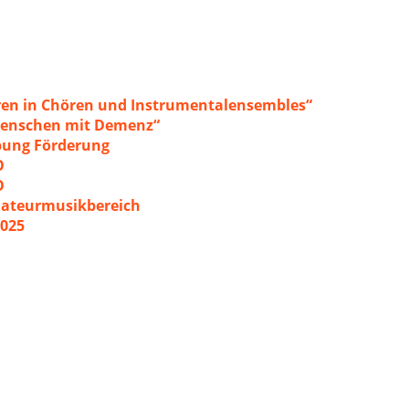
ren in Chören und Instrumentalensembles“
 Menschen mit Demenz“
ibung Förderung
O
O
mateurmusikbereich
2025