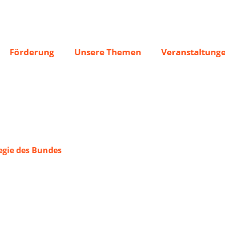
nz 1892 Oftersheim e
Förderung
Unsere Themen
Veranstaltung
gie des Bundes