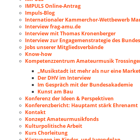
IMPULS Online-Antrag
Impuls-Blog
Internationaler Kammerchor-Wettbewerb Mar
Interview frag-amu.de
Interview mit Thomas Kronenberger
Interview zur Engagemenstrategie des Bunde
Jobs unserer Mitgliedsverbände
Know-how
Kompetenzzentrum Amateurmusik Trossingen
„Musikstadt ist mehr als nur eine Marke
Der DHV im Interview
Im Gespräch mit der Bundesakademie
Kunst am Bau
Konferenz der Ideen & Perspektiven
Konferenzbericht: Hauptamt stärk Ehrenamt
Kontakt
Konzept Amateurmusikfonds
Kulturpolitische Arbeit
Kurs Chorleitung
Kürzungen im Kinder- und Jugendplan