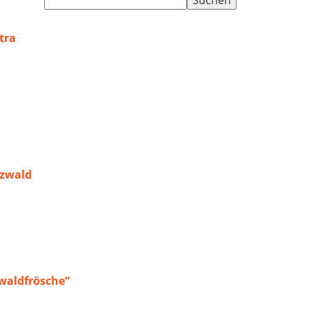
nach:
tra
rzwald
waldfrösche“