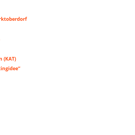
ktoberdorf
s
 (KAT)
tingidee“