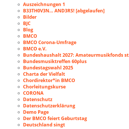
Auszeichnungen 1
B33TH0V3N… AND3RS! [abgelaufen]
Bilder
BJC
Blog
BMCO
BMCO Corona-Umfrage
BMCO e.V.
Bundeshaushalt 2027: Amateurmusikfonds sta
Bundesmusiktreffen 60plus
Bundestagswahl 2025
Charta der Vielfalt
Chordirektor*in BMCO
Chorleitungskurse
CORONA
Datenschutz
Datenschutzerklärung
Demo Page
Der BMCO feiert Geburtstag
Deutschland singt