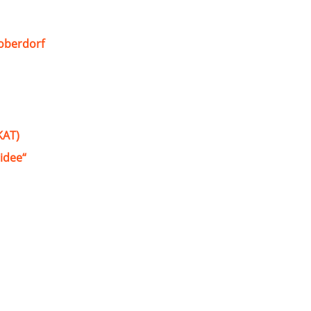
oberdorf
KAT)
idee“