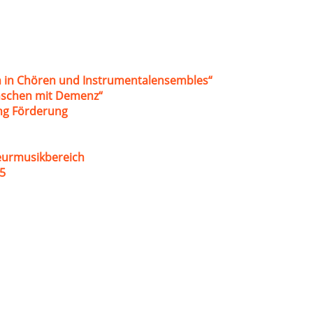
 in Chören und Instrumentalensembles“
nschen mit Demenz“
ung Förderung
eurmusikbereich
5