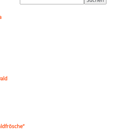
nach:
a
ald
ldfrösche“