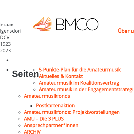
Sängerbund Dachstad
Deutschland
91338
Igensdorf
Über u
DCV
1923
2023
5-Punkte-Plan für die Amateurmusik
Seiten
Aktuelles & Kontakt
Amateurmusik im Koalitionsvertrag
Amateurmusik in der Engagementstrategi
Amateurmusikfonds
Postkartenaktion
Amateurmusikfonds: Projektvorstellungen
AMU – Die 3 PLUS
Ansprechpartner*innen
ARCHIV