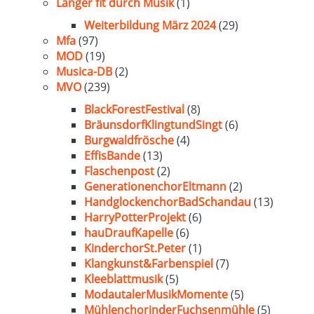
Länger fit durch Musik
(1)
Weiterbildung März 2024
(29)
Mfa
(97)
MOD
(19)
Musica-DB
(2)
MVO
(239)
BlackForestFestival
(8)
BräunsdorfKlingtundSingt
(6)
Burgwaldfrösche
(4)
EffisBande
(13)
Flaschenpost
(2)
GenerationenchorEltmann
(2)
HandglockenchorBadSchandau
(13)
HarryPotterProjekt
(6)
hauDraufKapelle
(6)
KinderchorSt.Peter
(1)
Klangkunst&Farbenspiel
(7)
Kleeblattmusik
(5)
ModautalerMusikMomente
(5)
MühlenchorinderFuchsenmühle
(5)