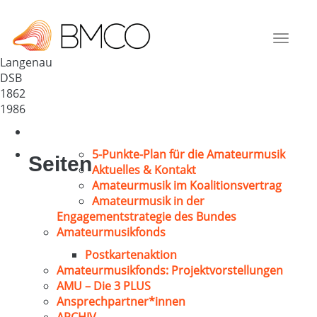
Sängerabteilun- TSV Langenau
Deutschland
Toggle
89129
navigat
Langenau
DSB
1862
1986
5-Punkte-Plan für die Amateurmusik
Seiten
Aktuelles & Kontakt
Amateurmusik im Koalitionsvertrag
Amateurmusik in der
Engagementstrategie des Bundes
Amateurmusikfonds
Postkartenaktion
Amateurmusikfonds: Projektvorstellungen
AMU – Die 3 PLUS
Ansprechpartner*innen