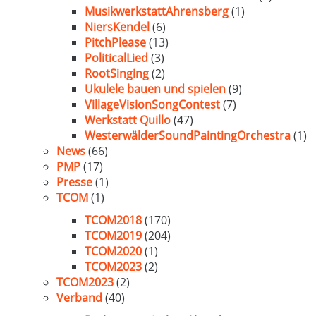
MusikwerkstattAhrensberg
(1)
NiersKendel
(6)
PitchPlease
(13)
PoliticalLied
(3)
RootSinging
(2)
Ukulele bauen und spielen
(9)
VillageVisionSongContest
(7)
Werkstatt Quillo
(47)
WesterwälderSoundPaintingOrchestra
(1)
News
(66)
PMP
(17)
Presse
(1)
TCOM
(1)
TCOM2018
(170)
TCOM2019
(204)
TCOM2020
(1)
TCOM2023
(2)
TCOM2023
(2)
Verband
(40)