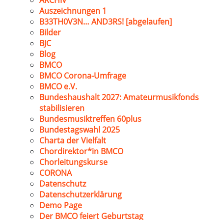
ARCHIV
Auszeichnungen 1
B33TH0V3N… AND3RS! [abgelaufen]
Bilder
BJC
Blog
BMCO
BMCO Corona-Umfrage
BMCO e.V.
Bundeshaushalt 2027: Amateurmusikfonds
stabilisieren
Bundesmusiktreffen 60plus
Bundestagswahl 2025
Charta der Vielfalt
Chordirektor*in BMCO
Chorleitungskurse
CORONA
Datenschutz
Datenschutzerklärung
Demo Page
Der BMCO feiert Geburtstag