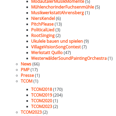
ModautalerMusikMomente
(5)
MühlenchorinderFuchsenmühle
(5)
MusikwerkstattAhrensberg
(1)
NiersKendel
(6)
PitchPlease
(13)
PoliticalLied
(3)
RootSinging
(2)
Ukulele bauen und spielen
(9)
VillageVisionSongContest
(7)
Werkstatt Quillo
(47)
WesterwälderSoundPaintingOrchestra
(1)
News
(66)
PMP
(17)
Presse
(1)
TCOM
(1)
TCOM2018
(170)
TCOM2019
(204)
TCOM2020
(1)
TCOM2023
(2)
TCOM2023
(2)