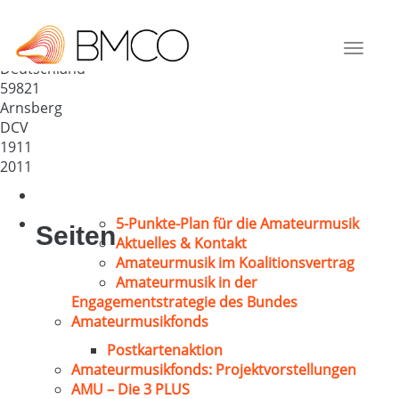
Ruhrtaler Doppelquartett
Arnsberg 1911 e.V.
Toggle
Deutschland
navigat
59821
Arnsberg
DCV
1911
2011
5-Punkte-Plan für die Amateurmusik
Seiten
Aktuelles & Kontakt
Amateurmusik im Koalitionsvertrag
Amateurmusik in der
Engagementstrategie des Bundes
Amateurmusikfonds
Postkartenaktion
Amateurmusikfonds: Projektvorstellungen
AMU – Die 3 PLUS