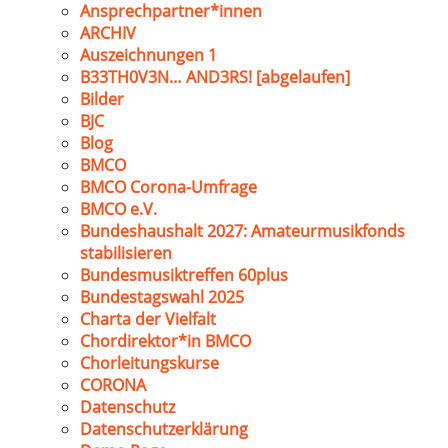
Ansprechpartner*innen
ARCHIV
Auszeichnungen 1
B33TH0V3N… AND3RS! [abgelaufen]
Bilder
BJC
Blog
BMCO
BMCO Corona-Umfrage
BMCO e.V.
Bundeshaushalt 2027: Amateurmusikfonds
stabilisieren
Bundesmusiktreffen 60plus
Bundestagswahl 2025
Charta der Vielfalt
Chordirektor*in BMCO
Chorleitungskurse
CORONA
Datenschutz
Datenschutzerklärung