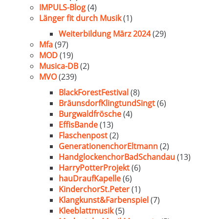
IMPULS-Blog
(4)
Länger fit durch Musik
(1)
Weiterbildung März 2024
(29)
Mfa
(97)
MOD
(19)
Musica-DB
(2)
MVO
(239)
BlackForestFestival
(8)
BräunsdorfKlingtundSingt
(6)
Burgwaldfrösche
(4)
EffisBande
(13)
Flaschenpost
(2)
GenerationenchorEltmann
(2)
HandglockenchorBadSchandau
(13)
HarryPotterProjekt
(6)
hauDraufKapelle
(6)
KinderchorSt.Peter
(1)
Klangkunst&Farbenspiel
(7)
Kleeblattmusik
(5)