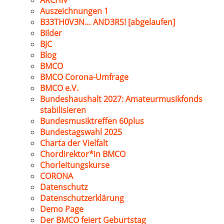
ARCHIV
Auszeichnungen 1
B33TH0V3N… AND3RS! [abgelaufen]
Bilder
BJC
Blog
BMCO
BMCO Corona-Umfrage
BMCO e.V.
Bundeshaushalt 2027: Amateurmusikfonds
stabilisieren
Bundesmusiktreffen 60plus
Bundestagswahl 2025
Charta der Vielfalt
Chordirektor*in BMCO
Chorleitungskurse
CORONA
Datenschutz
Datenschutzerklärung
Demo Page
Der BMCO feiert Geburtstag