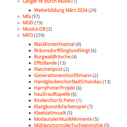
Länger fit durch Musik
(1)
Weiterbildung März 2024
(29)
Mfa
(97)
MOD
(19)
Musica-DB
(2)
MVO
(239)
BlackForestFestival
(8)
BräunsdorfKlingtundSingt
(6)
Burgwaldfrösche
(4)
EffisBande
(13)
Flaschenpost
(2)
GenerationenchorEltmann
(2)
HandglockenchorBadSchandau
(13)
HarryPotterProjekt
(6)
hauDraufKapelle
(6)
KinderchorSt.Peter
(1)
Klangkunst&Farbenspiel
(7)
Kleeblattmusik
(5)
ModautalerMusikMomente
(5)
MühlenchorinderFuchsenmühle
(5)