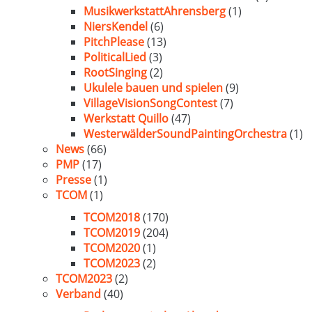
MusikwerkstattAhrensberg
(1)
NiersKendel
(6)
PitchPlease
(13)
PoliticalLied
(3)
RootSinging
(2)
Ukulele bauen und spielen
(9)
VillageVisionSongContest
(7)
Werkstatt Quillo
(47)
WesterwälderSoundPaintingOrchestra
(1)
News
(66)
PMP
(17)
Presse
(1)
TCOM
(1)
TCOM2018
(170)
TCOM2019
(204)
TCOM2020
(1)
TCOM2023
(2)
TCOM2023
(2)
Verband
(40)