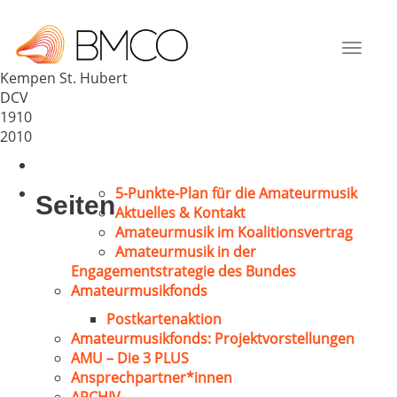
Quartettverein 1910 St. Hubert
Deutschland
Toggle
47906
navigat
Kempen St. Hubert
DCV
1910
2010
5-Punkte-Plan für die Amateurmusik
Seiten
Aktuelles & Kontakt
Amateurmusik im Koalitionsvertrag
Amateurmusik in der
Engagementstrategie des Bundes
Amateurmusikfonds
Postkartenaktion
Amateurmusikfonds: Projektvorstellungen
AMU – Die 3 PLUS
Ansprechpartner*innen