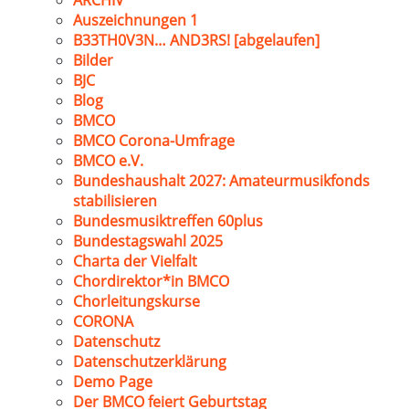
ARCHIV
Auszeichnungen 1
B33TH0V3N… AND3RS! [abgelaufen]
Bilder
BJC
Blog
BMCO
BMCO Corona-Umfrage
BMCO e.V.
Bundeshaushalt 2027: Amateurmusikfonds
stabilisieren
Bundesmusiktreffen 60plus
Bundestagswahl 2025
Charta der Vielfalt
Chordirektor*in BMCO
Chorleitungskurse
CORONA
Datenschutz
Datenschutzerklärung
Demo Page
Der BMCO feiert Geburtstag