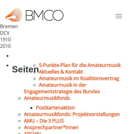
Polizeichor Bremen
Deutschland
Toggle
28327
navigat
Bremen
DCV
1910
2010
5-Punkte-Plan für die Amateurmusik
Seiten
Aktuelles & Kontakt
Amateurmusik im Koalitionsvertrag
Amateurmusik in der
Engagementstrategie des Bundes
Amateurmusikfonds
Postkartenaktion
Amateurmusikfonds: Projektvorstellungen
AMU – Die 3 PLUS
Ansprechpartner*innen