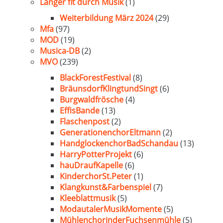
Länger fit durch Musik
(1)
Weiterbildung März 2024
(29)
Mfa
(97)
MOD
(19)
Musica-DB
(2)
MVO
(239)
BlackForestFestival
(8)
BräunsdorfKlingtundSingt
(6)
Burgwaldfrösche
(4)
EffisBande
(13)
Flaschenpost
(2)
GenerationenchorEltmann
(2)
HandglockenchorBadSchandau
(13)
HarryPotterProjekt
(6)
hauDraufKapelle
(6)
KinderchorSt.Peter
(1)
Klangkunst&Farbenspiel
(7)
Kleeblattmusik
(5)
ModautalerMusikMomente
(5)
MühlenchorinderFuchsenmühle
(5)