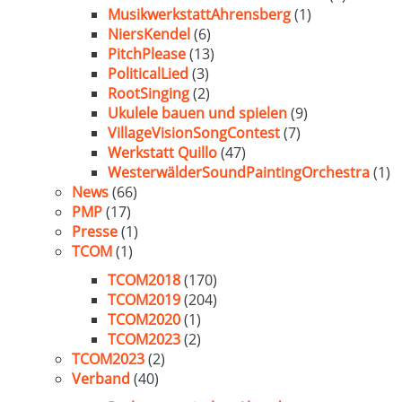
MusikwerkstattAhrensberg
(1)
NiersKendel
(6)
PitchPlease
(13)
PoliticalLied
(3)
RootSinging
(2)
Ukulele bauen und spielen
(9)
VillageVisionSongContest
(7)
Werkstatt Quillo
(47)
WesterwälderSoundPaintingOrchestra
(1)
News
(66)
PMP
(17)
Presse
(1)
TCOM
(1)
TCOM2018
(170)
TCOM2019
(204)
TCOM2020
(1)
TCOM2023
(2)
TCOM2023
(2)
Verband
(40)