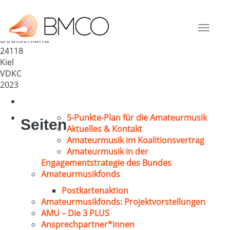
Philharmonischer Chor Kiel
e.V.
Toggle
Deutschland
navigat
24118
Kiel
VDKC
2023
5-Punkte-Plan für die Amateurmusik
Seiten
Aktuelles & Kontakt
Amateurmusik im Koalitionsvertrag
Amateurmusik in der
Engagementstrategie des Bundes
Amateurmusikfonds
Postkartenaktion
Amateurmusikfonds: Projektvorstellungen
AMU – Die 3 PLUS
Ansprechpartner*innen