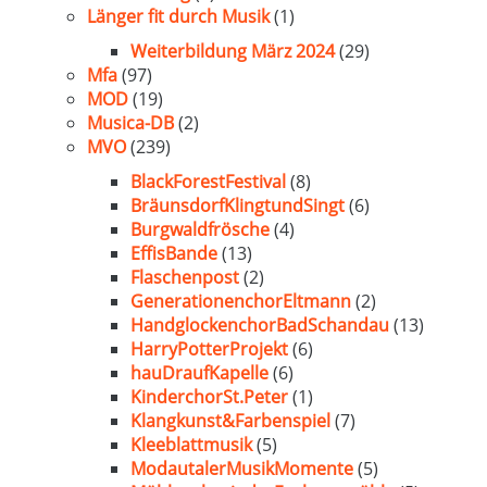
Länger fit durch Musik
(1)
Weiterbildung März 2024
(29)
Mfa
(97)
MOD
(19)
Musica-DB
(2)
MVO
(239)
BlackForestFestival
(8)
BräunsdorfKlingtundSingt
(6)
Burgwaldfrösche
(4)
EffisBande
(13)
Flaschenpost
(2)
GenerationenchorEltmann
(2)
HandglockenchorBadSchandau
(13)
HarryPotterProjekt
(6)
hauDraufKapelle
(6)
KinderchorSt.Peter
(1)
Klangkunst&Farbenspiel
(7)
Kleeblattmusik
(5)
ModautalerMusikMomente
(5)