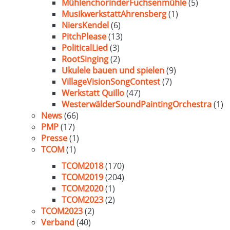
MühlenchorinderFuchsenmühle
(5)
MusikwerkstattAhrensberg
(1)
NiersKendel
(6)
PitchPlease
(13)
PoliticalLied
(3)
RootSinging
(2)
Ukulele bauen und spielen
(9)
VillageVisionSongContest
(7)
Werkstatt Quillo
(47)
WesterwälderSoundPaintingOrchestra
(1)
News
(66)
PMP
(17)
Presse
(1)
TCOM
(1)
TCOM2018
(170)
TCOM2019
(204)
TCOM2020
(1)
TCOM2023
(2)
TCOM2023
(2)
Verband
(40)