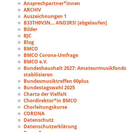
Ansprechpartner*innen
ARCHIV
Auszeichnungen 1
B33TH0V3N… AND3RS! [abgelaufen]
Bilder
BJC
Blog
BMCO
BMCO Corona-Umfrage
BMCO e.V.
Bundeshaushalt 2027: Amateurmusikfonds
stabilisieren
Bundesmusiktreffen 60plus
Bundestagswahl 2025
Charta der Vielfalt
Chordirektor*in BMCO
Chorleitungskurse
CORONA
Datenschutz
Datenschutzerklärung