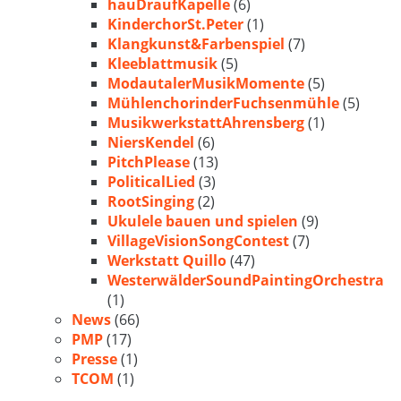
hauDraufKapelle
(6)
KinderchorSt.Peter
(1)
Klangkunst&Farbenspiel
(7)
Kleeblattmusik
(5)
ModautalerMusikMomente
(5)
MühlenchorinderFuchsenmühle
(5)
MusikwerkstattAhrensberg
(1)
NiersKendel
(6)
PitchPlease
(13)
PoliticalLied
(3)
RootSinging
(2)
Ukulele bauen und spielen
(9)
VillageVisionSongContest
(7)
Werkstatt Quillo
(47)
WesterwälderSoundPaintingOrchestra
(1)
News
(66)
PMP
(17)
Presse
(1)
TCOM
(1)