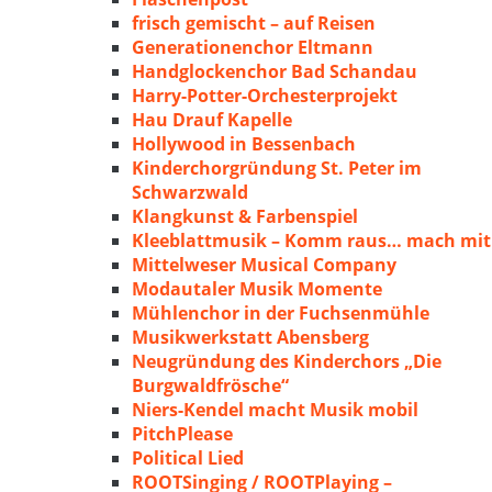
frisch gemischt – auf Reisen
Generationenchor Eltmann
Handglockenchor Bad Schandau
Harry-Potter-Orchesterprojekt
Hau Drauf Kapelle
Hollywood in Bessenbach
Kinderchorgründung St. Peter im
Schwarzwald
Klangkunst & Farbenspiel
Kleeblattmusik – Komm raus… mach mit
Mittelweser Musical Company
Modautaler Musik Momente
Mühlenchor in der Fuchsenmühle
Musikwerkstatt Abensberg
Neugründung des Kinderchors „Die
Burgwaldfrösche“
Niers-Kendel macht Musik mobil
PitchPlease
Political Lied
ROOTSinging / ROOTPlaying –