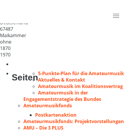
Pfarr-Cäcilienverein
Maikammer-Alsterweiler
Toggle
Deutschland
navigat
67487
Maikammer
ohne
1870
1970
5-Punkte-Plan für die Amateurmusik
Seiten
Aktuelles & Kontakt
Amateurmusik im Koalitionsvertrag
Amateurmusik in der
Engagementstrategie des Bundes
Amateurmusikfonds
Postkartenaktion
Amateurmusikfonds: Projektvorstellungen
AMU – Die 3 PLUS