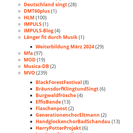
Deutschland singt
(28)
DMT60plus
(1)
HLM
(100)
IMPULS
(1)
IMPULS-Blog
(4)
Länger fit durch Musik
(1)
Weiterbildung März 2024
(29)
Mfa
(97)
MOD
(19)
Musica-DB
(2)
MVO
(239)
BlackForestFestival
(8)
BräunsdorfKlingtundSingt
(6)
Burgwaldfrösche
(4)
EffisBande
(13)
Flaschenpost
(2)
GenerationenchorEltmann
(2)
HandglockenchorBadSchandau
(13)
HarryPotterProjekt
(6)