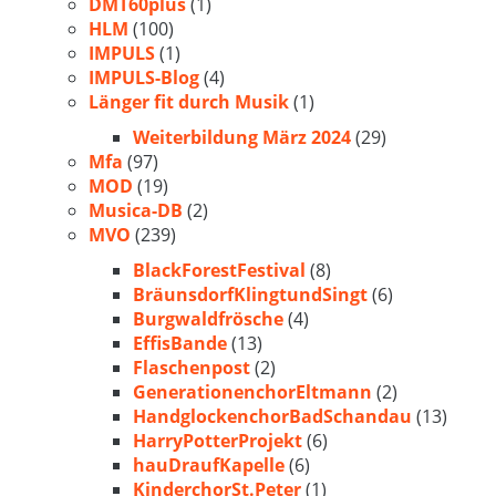
DMT60plus
(1)
HLM
(100)
IMPULS
(1)
IMPULS-Blog
(4)
Länger fit durch Musik
(1)
Weiterbildung März 2024
(29)
Mfa
(97)
MOD
(19)
Musica-DB
(2)
MVO
(239)
BlackForestFestival
(8)
BräunsdorfKlingtundSingt
(6)
Burgwaldfrösche
(4)
EffisBande
(13)
Flaschenpost
(2)
GenerationenchorEltmann
(2)
HandglockenchorBadSchandau
(13)
HarryPotterProjekt
(6)
hauDraufKapelle
(6)
KinderchorSt.Peter
(1)