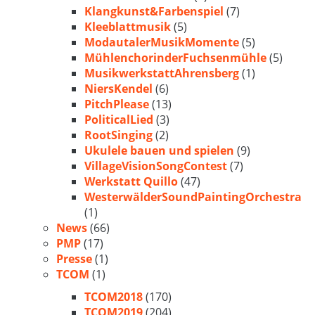
Klangkunst&Farbenspiel
(7)
Kleeblattmusik
(5)
ModautalerMusikMomente
(5)
MühlenchorinderFuchsenmühle
(5)
MusikwerkstattAhrensberg
(1)
NiersKendel
(6)
PitchPlease
(13)
PoliticalLied
(3)
RootSinging
(2)
Ukulele bauen und spielen
(9)
VillageVisionSongContest
(7)
Werkstatt Quillo
(47)
WesterwälderSoundPaintingOrchestra
(1)
News
(66)
PMP
(17)
Presse
(1)
TCOM
(1)
TCOM2018
(170)
TCOM2019
(204)