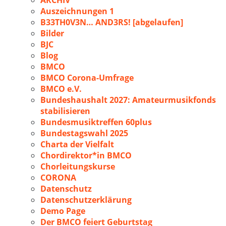
ARCHIV
Auszeichnungen 1
B33TH0V3N… AND3RS! [abgelaufen]
Bilder
BJC
Blog
BMCO
BMCO Corona-Umfrage
BMCO e.V.
Bundeshaushalt 2027: Amateurmusikfonds
stabilisieren
Bundesmusiktreffen 60plus
Bundestagswahl 2025
Charta der Vielfalt
Chordirektor*in BMCO
Chorleitungskurse
CORONA
Datenschutz
Datenschutzerklärung
Demo Page
Der BMCO feiert Geburtstag