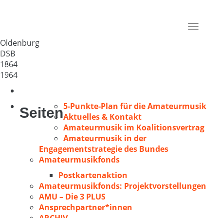
Osterburger GV 1864
Deutschland
Toggle
26121
navigat
Oldenburg
DSB
1864
1964
5-Punkte-Plan für die Amateurmusik
Seiten
Aktuelles & Kontakt
Amateurmusik im Koalitionsvertrag
Amateurmusik in der
Engagementstrategie des Bundes
Amateurmusikfonds
Postkartenaktion
Amateurmusikfonds: Projektvorstellungen
AMU – Die 3 PLUS
Ansprechpartner*innen