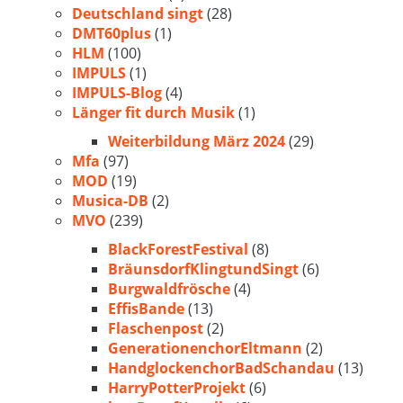
Deutschland singt
(28)
DMT60plus
(1)
HLM
(100)
IMPULS
(1)
IMPULS-Blog
(4)
Länger fit durch Musik
(1)
Weiterbildung März 2024
(29)
Mfa
(97)
MOD
(19)
Musica-DB
(2)
MVO
(239)
BlackForestFestival
(8)
BräunsdorfKlingtundSingt
(6)
Burgwaldfrösche
(4)
EffisBande
(13)
Flaschenpost
(2)
GenerationenchorEltmann
(2)
HandglockenchorBadSchandau
(13)
HarryPotterProjekt
(6)