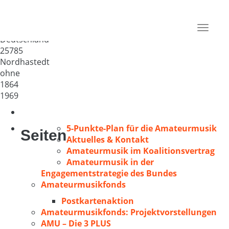
Nordhastedter Liedertafel
v.1864
Toggle
Deutschland
navigat
25785
Nordhastedt
ohne
1864
1969
5-Punkte-Plan für die Amateurmusik
Seiten
Aktuelles & Kontakt
Amateurmusik im Koalitionsvertrag
Amateurmusik in der
Engagementstrategie des Bundes
Amateurmusikfonds
Postkartenaktion
Amateurmusikfonds: Projektvorstellungen
AMU – Die 3 PLUS