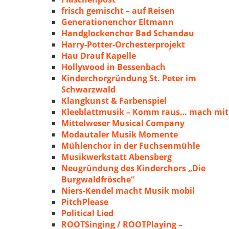
frisch gemischt – auf Reisen
Generationenchor Eltmann
Handglockenchor Bad Schandau
Harry-Potter-Orchesterprojekt
Hau Drauf Kapelle
Hollywood in Bessenbach
Kinderchorgründung St. Peter im
Schwarzwald
Klangkunst & Farbenspiel
Kleeblattmusik – Komm raus… mach mit
Mittelweser Musical Company
Modautaler Musik Momente
Mühlenchor in der Fuchsenmühle
Musikwerkstatt Abensberg
Neugründung des Kinderchors „Die
Burgwaldfrösche“
Niers-Kendel macht Musik mobil
PitchPlease
Political Lied
ROOTSinging / ROOTPlaying –