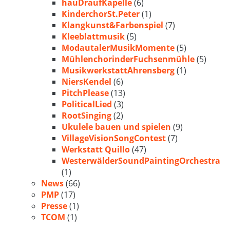
hauDraufKapelle
(6)
KinderchorSt.Peter
(1)
Klangkunst&Farbenspiel
(7)
Kleeblattmusik
(5)
ModautalerMusikMomente
(5)
MühlenchorinderFuchsenmühle
(5)
MusikwerkstattAhrensberg
(1)
NiersKendel
(6)
PitchPlease
(13)
PoliticalLied
(3)
RootSinging
(2)
Ukulele bauen und spielen
(9)
VillageVisionSongContest
(7)
Werkstatt Quillo
(47)
WesterwälderSoundPaintingOrchestra
(1)
News
(66)
PMP
(17)
Presse
(1)
TCOM
(1)