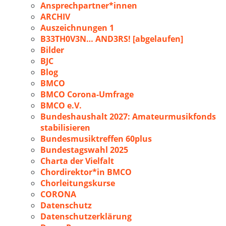
Ansprechpartner*innen
ARCHIV
Auszeichnungen 1
B33TH0V3N… AND3RS! [abgelaufen]
Bilder
BJC
Blog
BMCO
BMCO Corona-Umfrage
BMCO e.V.
Bundeshaushalt 2027: Amateurmusikfonds
stabilisieren
Bundesmusiktreffen 60plus
Bundestagswahl 2025
Charta der Vielfalt
Chordirektor*in BMCO
Chorleitungskurse
CORONA
Datenschutz
Datenschutzerklärung