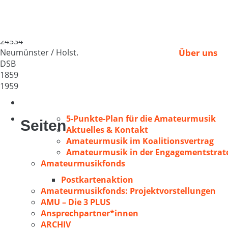
Neumünstersche Liede
Deutschland
24534
Neumünster / Holst.
Über uns
DSB
1859
1959
5-Punkte-Plan für die Amateurmusik
Seiten
Aktuelles & Kontakt
Amateurmusik im Koalitionsvertrag
Amateurmusik in der Engagementstrate
Amateurmusikfonds
Postkartenaktion
Amateurmusikfonds: Projektvorstellungen
AMU – Die 3 PLUS
Ansprechpartner*innen
ARCHIV