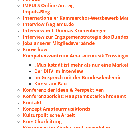
IMPULS Online-Antrag
Impuls-Blog
Internationaler Kammerchor-Wettbewerb Mar
Interview frag-amu.de
Interview mit Thomas Kronenberger
Interview zur Engagemenstrategie des Bunde
Jobs unserer Mitgliedsverbände
Know-how
Kompetenzzentrum Amateurmusik Trossingen
„Musikstadt ist mehr als nur eine Marke
Der DHV im Interview
Im Gespräch mit der Bundesakademie
Kunst am Bau
Konferenz der Ideen & Perspektiven
Konferenzbericht: Hauptamt stärk Ehrenamt
Kontakt
Konzept Amateurmusikfonds
Kulturpolitische Arbeit
Kurs Chorleitung
Kürzungen im Kinder- und Jugendplan