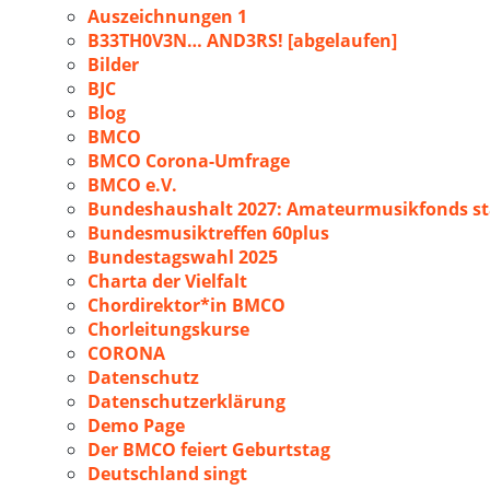
Auszeichnungen 1
B33TH0V3N… AND3RS! [abgelaufen]
Bilder
BJC
Blog
BMCO
BMCO Corona-Umfrage
BMCO e.V.
Bundeshaushalt 2027: Amateurmusikfonds sta
Bundesmusiktreffen 60plus
Bundestagswahl 2025
Charta der Vielfalt
Chordirektor*in BMCO
Chorleitungskurse
CORONA
Datenschutz
Datenschutzerklärung
Demo Page
Der BMCO feiert Geburtstag
Deutschland singt