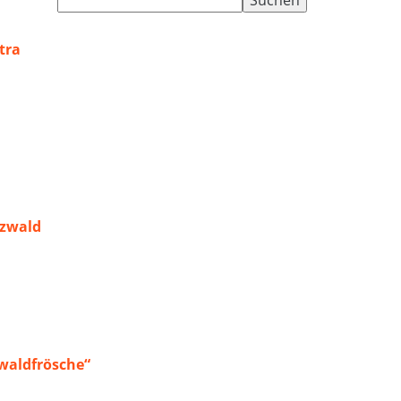
nach:
tra
rzwald
waldfrösche“