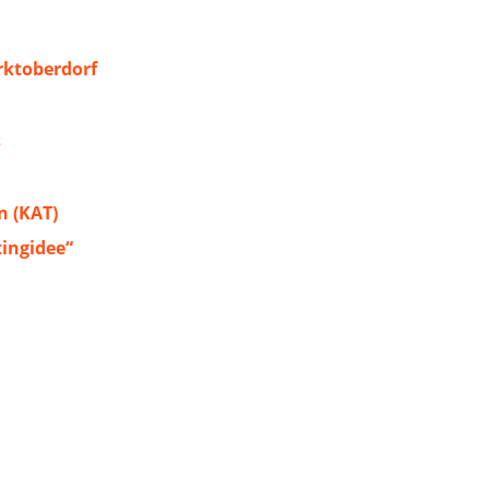
ktoberdorf
s
 (KAT)
tingidee“