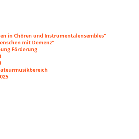
ren in Chören und Instrumentalensembles“
 Menschen mit Demenz“
ibung Förderung
O
O
mateurmusikbereich
2025