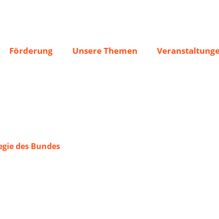
rtafel v. 1859
Förderung
Unsere Themen
Veranstaltung
gie des Bundes