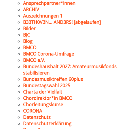
Ansprechpartner*innen
ARCHIV
Auszeichnungen 1
B33TH0V3N… AND3RS! [abgelaufen]
Bilder
BJC
Blog
BMCO
BMCO Corona-Umfrage
BMCO e.V.
Bundeshaushalt 2027: Amateurmusikfonds
stabilisieren
Bundesmusiktreffen 60plus
Bundestagswahl 2025
Charta der Vielfalt
Chordirektor*in BMCO
Chorleitungskurse
CORONA
Datenschutz
Datenschutzerklärung