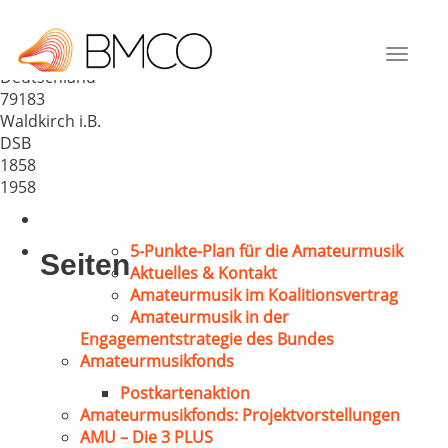
Musik- und GV „Eintracht“
Waldkirch
Toggle
Deutschland
navigat
79183
Waldkirch i.B.
DSB
1858
1958
5-Punkte-Plan für die Amateurmusik
Seiten
Aktuelles & Kontakt
Amateurmusik im Koalitionsvertrag
Amateurmusik in der
Engagementstrategie des Bundes
Amateurmusikfonds
Postkartenaktion
Amateurmusikfonds: Projektvorstellungen
AMU – Die 3 PLUS