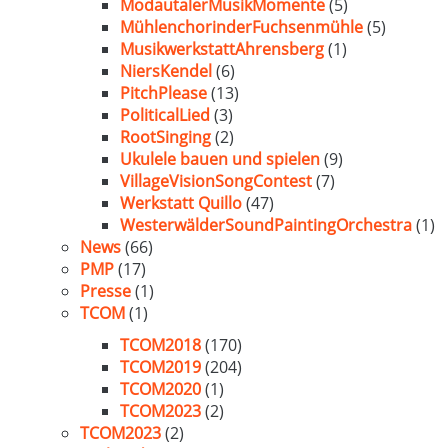
ModautalerMusikMomente
(5)
MühlenchorinderFuchsenmühle
(5)
MusikwerkstattAhrensberg
(1)
NiersKendel
(6)
PitchPlease
(13)
PoliticalLied
(3)
RootSinging
(2)
Ukulele bauen und spielen
(9)
VillageVisionSongContest
(7)
Werkstatt Quillo
(47)
WesterwälderSoundPaintingOrchestra
(1)
News
(66)
PMP
(17)
Presse
(1)
TCOM
(1)
TCOM2018
(170)
TCOM2019
(204)
TCOM2020
(1)
TCOM2023
(2)
TCOM2023
(2)