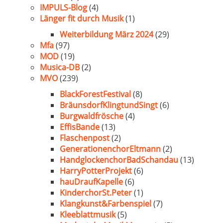
IMPULS-Blog
(4)
Länger fit durch Musik
(1)
Weiterbildung März 2024
(29)
Mfa
(97)
MOD
(19)
Musica-DB
(2)
MVO
(239)
BlackForestFestival
(8)
BräunsdorfKlingtundSingt
(6)
Burgwaldfrösche
(4)
EffisBande
(13)
Flaschenpost
(2)
GenerationenchorEltmann
(2)
HandglockenchorBadSchandau
(13)
HarryPotterProjekt
(6)
hauDraufKapelle
(6)
KinderchorSt.Peter
(1)
Klangkunst&Farbenspiel
(7)
Kleeblattmusik
(5)