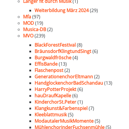
Länger fit durch Musik
(1)
Weiterbildung März 2024
(29)
Mfa
(97)
MOD
(19)
Musica-DB
(2)
MVO
(239)
BlackForestFestival
(8)
BräunsdorfKlingtundSingt
(6)
Burgwaldfrösche
(4)
EffisBande
(13)
Flaschenpost
(2)
GenerationenchorEltmann
(2)
HandglockenchorBadSchandau
(13)
HarryPotterProjekt
(6)
hauDraufKapelle
(6)
KinderchorSt.Peter
(1)
Klangkunst&Farbenspiel
(7)
Kleeblattmusik
(5)
ModautalerMusikMomente
(5)
MühlenchorinderFuchsenmühle
(5)