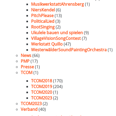
MusikwerkstattAhrensberg
(1)
NiersKendel
(6)
PitchPlease
(13)
PoliticalLied
(3)
RootSinging
(2)
Ukulele bauen und spielen
(9)
VillageVisionSongContest
(7)
Werkstatt Quillo
(47)
WesterwälderSoundPaintingOrchestra
(1)
News
(66)
PMP
(17)
Presse
(1)
TCOM
(1)
TCOM2018
(170)
TCOM2019
(204)
TCOM2020
(1)
TCOM2023
(2)
TCOM2023
(2)
Verband
(40)