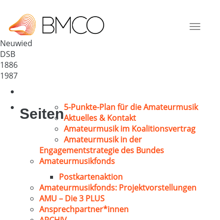
MGV Wollendorf
Deutschland
Toggle
56567
navigat
Neuwied
DSB
1886
1987
5-Punkte-Plan für die Amateurmusik
Seiten
Aktuelles & Kontakt
Amateurmusik im Koalitionsvertrag
Amateurmusik in der
Engagementstrategie des Bundes
Amateurmusikfonds
Postkartenaktion
Amateurmusikfonds: Projektvorstellungen
AMU – Die 3 PLUS
Ansprechpartner*innen