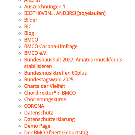
ARCHIV
Auszeichnungen 1
B33TH0V3N… AND3RS! [abgelaufen]
Bilder
BJC
Blog
BMCO
BMCO Corona-Umfrage
BMCO e.V.
Bundeshaushalt 2027: Amateurmusikfonds
stabilisieren
Bundesmusiktreffen 60plus
Bundestagswahl 2025
Charta der Vielfalt
Chordirektor*in BMCO
Chorleitungskurse
CORONA
Datenschutz
Datenschutzerklärung
Demo Page
Der BMCO feiert Geburtstag