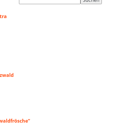
nach:
tra
rzwald
waldfrösche“