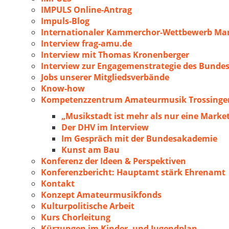
IMPULS Online-Antrag
Impuls-Blog
Internationaler Kammerchor-Wettbewerb Mar
Interview frag-amu.de
Interview mit Thomas Kronenberger
Interview zur Engagemenstrategie des Bunde
Jobs unserer Mitgliedsverbände
Know-how
Kompetenzzentrum Amateurmusik Trossingen
„Musikstadt ist mehr als nur eine Marke
Der DHV im Interview
Im Gespräch mit der Bundesakademie
Kunst am Bau
Konferenz der Ideen & Perspektiven
Konferenzbericht: Hauptamt stärk Ehrenamt
Kontakt
Konzept Amateurmusikfonds
Kulturpolitische Arbeit
Kurs Chorleitung
Kürzungen im Kinder- und Jugendplan