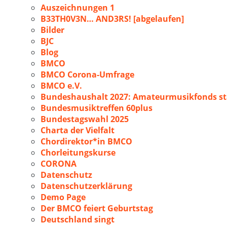
Auszeichnungen 1
B33TH0V3N… AND3RS! [abgelaufen]
Bilder
BJC
Blog
BMCO
BMCO Corona-Umfrage
BMCO e.V.
Bundeshaushalt 2027: Amateurmusikfonds sta
Bundesmusiktreffen 60plus
Bundestagswahl 2025
Charta der Vielfalt
Chordirektor*in BMCO
Chorleitungskurse
CORONA
Datenschutz
Datenschutzerklärung
Demo Page
Der BMCO feiert Geburtstag
Deutschland singt