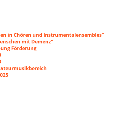
ren in Chören und Instrumentalensembles“
 Menschen mit Demenz“
ibung Förderung
O
O
mateurmusikbereich
2025