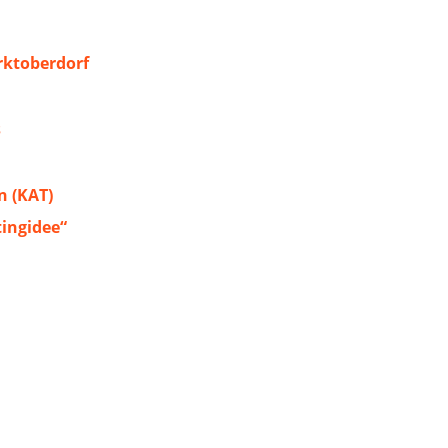
ktoberdorf
s
 (KAT)
tingidee“