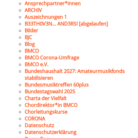
Ansprechpartner*innen
ARCHIV
Auszeichnungen 1
B33TH0V3N… AND3RS! [abgelaufen]
Bilder
BJC
Blog
BMCO
BMCO Corona-Umfrage
BMCO e.V.
Bundeshaushalt 2027: Amateurmusikfonds
stabilisieren
Bundesmusiktreffen 60plus
Bundestagswahl 2025
Charta der Vielfalt
Chordirektor*in BMCO
Chorleitungskurse
CORONA
Datenschutz
Datenschutzerklärung