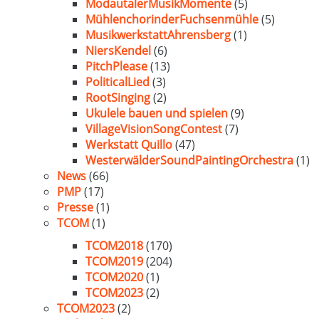
ModautalerMusikMomente
(5)
MühlenchorinderFuchsenmühle
(5)
MusikwerkstattAhrensberg
(1)
NiersKendel
(6)
PitchPlease
(13)
PoliticalLied
(3)
RootSinging
(2)
Ukulele bauen und spielen
(9)
VillageVisionSongContest
(7)
Werkstatt Quillo
(47)
WesterwälderSoundPaintingOrchestra
(1)
News
(66)
PMP
(17)
Presse
(1)
TCOM
(1)
TCOM2018
(170)
TCOM2019
(204)
TCOM2020
(1)
TCOM2023
(2)
TCOM2023
(2)