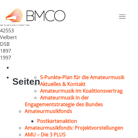
MGV „Widerhall“-Tönisheide
1897
Toggle
Deutschland
navigat
42553
Velbert
DSB
1897
1997
5-Punkte-Plan für die Amateurmusik
Seiten
Aktuelles & Kontakt
Amateurmusik im Koalitionsvertrag
Amateurmusik in der
Engagementstrategie des Bundes
Amateurmusikfonds
Postkartenaktion
Amateurmusikfonds: Projektvorstellungen
AMU – Die 3 PLUS