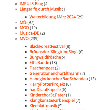
IMPULS-Blog
(4)
Länger fit durch Musik
(1)
Weiterbildung März 2024
(29)
Mfa
(97)
MOD
(19)
Musica-DB
(2)
MVO
(239)
BlackForestFestival
(8)
BräunsdorfKlingtundSingt
(6)
Burgwaldfrösche
(4)
EffisBande
(13)
Flaschenpost
(2)
GenerationenchorEltmann
(2)
HandglockenchorBadSchandau
(13)
HarryPotterProjekt
(6)
hauDraufKapelle
(6)
KinderchorSt.Peter
(1)
Klangkunst&Farbenspiel
(7)
Kleeblattmusik
(5)