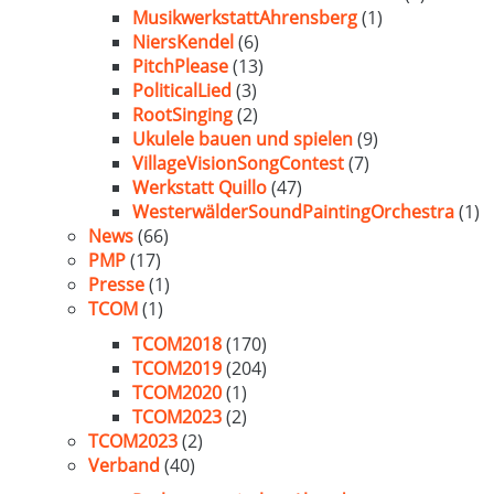
MusikwerkstattAhrensberg
(1)
NiersKendel
(6)
PitchPlease
(13)
PoliticalLied
(3)
RootSinging
(2)
Ukulele bauen und spielen
(9)
VillageVisionSongContest
(7)
Werkstatt Quillo
(47)
WesterwälderSoundPaintingOrchestra
(1)
News
(66)
PMP
(17)
Presse
(1)
TCOM
(1)
TCOM2018
(170)
TCOM2019
(204)
TCOM2020
(1)
TCOM2023
(2)
TCOM2023
(2)
Verband
(40)