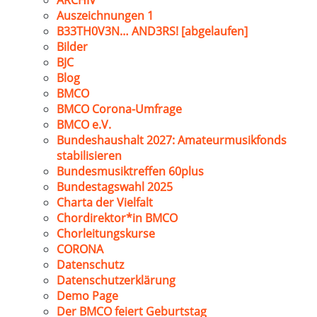
ARCHIV
Auszeichnungen 1
B33TH0V3N… AND3RS! [abgelaufen]
Bilder
BJC
Blog
BMCO
BMCO Corona-Umfrage
BMCO e.V.
Bundeshaushalt 2027: Amateurmusikfonds
stabilisieren
Bundesmusiktreffen 60plus
Bundestagswahl 2025
Charta der Vielfalt
Chordirektor*in BMCO
Chorleitungskurse
CORONA
Datenschutz
Datenschutzerklärung
Demo Page
Der BMCO feiert Geburtstag