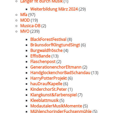
Länger fit durch Musik
(1)
Weiterbildung März 2024
(29)
Mfa
(97)
MOD
(19)
Musica-DB
(2)
MVO
(239)
BlackForestFestival
(8)
BräunsdorfKlingtundSingt
(6)
Burgwaldfrösche
(4)
EffisBande
(13)
Flaschenpost
(2)
GenerationenchorEltmann
(2)
HandglockenchorBadSchandau
(13)
HarryPotterProjekt
(6)
hauDraufKapelle
(6)
KinderchorSt.Peter
(1)
Klangkunst&Farbenspiel
(7)
Kleeblattmusik
(5)
ModautalerMusikMomente
(5)
MühlenchorinderFuchsenmühle
(5)