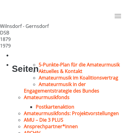
MGV „Westfalia“ Gernsdorf
Deutschland
Toggle
57234
navigat
Wilnsdorf - Gernsdorf
DSB
1879
1979
5-Punkte-Plan für die Amateurmusik
Seiten
Aktuelles & Kontakt
Amateurmusik im Koalitionsvertrag
Amateurmusik in der
Engagementstrategie des Bundes
Amateurmusikfonds
Postkartenaktion
Amateurmusikfonds: Projektvorstellungen
AMU – Die 3 PLUS
Ansprechpartner*innen