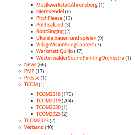
MusikwerkstattAhrensberg
(1)
NiersKendel
(6)
PitchPlease
(13)
PoliticalLied
(3)
RootSinging
(2)
Ukulele bauen und spielen
(9)
VillageVisionSongContest
(7)
Werkstatt Quillo
(47)
WesterwälderSoundPaintingOrchestra
(1)
News
(66)
PMP
(17)
Presse
(1)
TCOM
(1)
TCOM2018
(170)
TCOM2019
(204)
TCOM2020
(1)
TCOM2023
(2)
TCOM2023
(2)
Verband
(40)