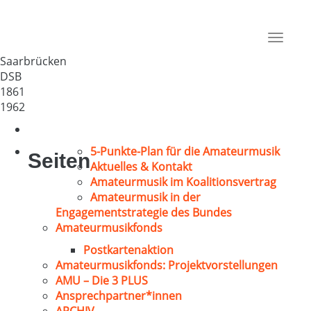
MGV v. 1861 Saarbrücken
Deutschland
Toggle
66111
navigat
Saarbrücken
DSB
1861
1962
5-Punkte-Plan für die Amateurmusik
Seiten
Aktuelles & Kontakt
Amateurmusik im Koalitionsvertrag
Amateurmusik in der
Engagementstrategie des Bundes
Amateurmusikfonds
Postkartenaktion
Amateurmusikfonds: Projektvorstellungen
AMU – Die 3 PLUS
Ansprechpartner*innen