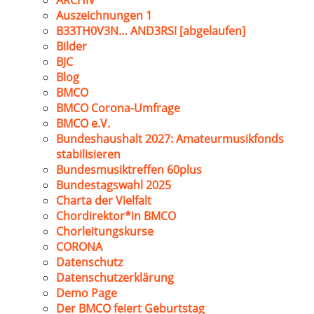
ARCHIV
Auszeichnungen 1
B33TH0V3N… AND3RS! [abgelaufen]
Bilder
BJC
Blog
BMCO
BMCO Corona-Umfrage
BMCO e.V.
Bundeshaushalt 2027: Amateurmusikfonds
stabilisieren
Bundesmusiktreffen 60plus
Bundestagswahl 2025
Charta der Vielfalt
Chordirektor*in BMCO
Chorleitungskurse
CORONA
Datenschutz
Datenschutzerklärung
Demo Page
Der BMCO feiert Geburtstag