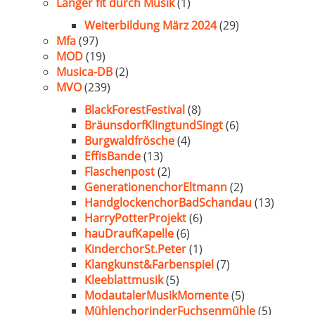
Länger fit durch Musik
(1)
Weiterbildung März 2024
(29)
Mfa
(97)
MOD
(19)
Musica-DB
(2)
MVO
(239)
BlackForestFestival
(8)
BräunsdorfKlingtundSingt
(6)
Burgwaldfrösche
(4)
EffisBande
(13)
Flaschenpost
(2)
GenerationenchorEltmann
(2)
HandglockenchorBadSchandau
(13)
HarryPotterProjekt
(6)
hauDraufKapelle
(6)
KinderchorSt.Peter
(1)
Klangkunst&Farbenspiel
(7)
Kleeblattmusik
(5)
ModautalerMusikMomente
(5)
MühlenchorinderFuchsenmühle
(5)