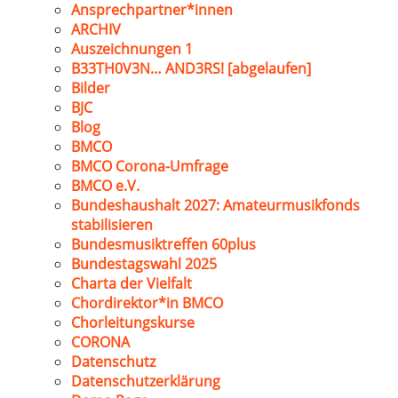
Ansprechpartner*innen
ARCHIV
Auszeichnungen 1
B33TH0V3N… AND3RS! [abgelaufen]
Bilder
BJC
Blog
BMCO
BMCO Corona-Umfrage
BMCO e.V.
Bundeshaushalt 2027: Amateurmusikfonds
stabilisieren
Bundesmusiktreffen 60plus
Bundestagswahl 2025
Charta der Vielfalt
Chordirektor*in BMCO
Chorleitungskurse
CORONA
Datenschutz
Datenschutzerklärung