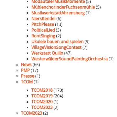
ModautalerMusikMomente
(5)
MühlenchorinderFuchsenmühle
(5)
MusikwerkstattAhrensberg
(1)
NiersKendel
(6)
PitchPlease
(13)
PoliticalLied
(3)
RootSinging
(2)
Ukulele bauen und spielen
(9)
VillageVisionSongContest
(7)
Werkstatt Quillo
(47)
WesterwälderSoundPaintingOrchestra
(1)
News
(66)
PMP
(17)
Presse
(1)
TCOM
(1)
TCOM2018
(170)
TCOM2019
(204)
TCOM2020
(1)
TCOM2023
(2)
TCOM2023
(2)