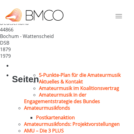
MGV Schlägel u. Eisen 1879
Höntrop
Toggle
Deutschland
navigat
44866
Bochum - Wattenscheid
DSB
1879
1979
5-Punkte-Plan für die Amateurmusik
Seiten
Aktuelles & Kontakt
Amateurmusik im Koalitionsvertrag
Amateurmusik in der
Engagementstrategie des Bundes
Amateurmusikfonds
Postkartenaktion
Amateurmusikfonds: Projektvorstellungen
AMU – Die 3 PLUS