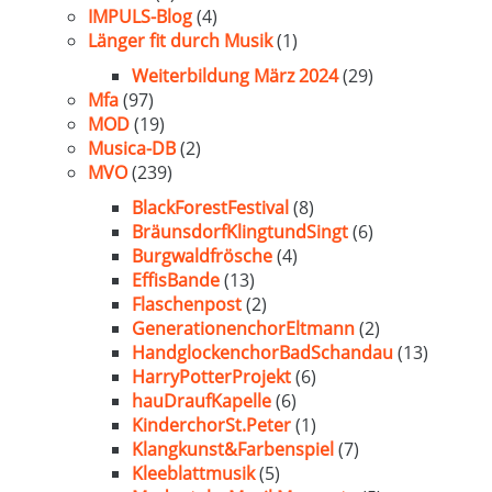
IMPULS-Blog
(4)
Länger fit durch Musik
(1)
Weiterbildung März 2024
(29)
Mfa
(97)
MOD
(19)
Musica-DB
(2)
MVO
(239)
BlackForestFestival
(8)
BräunsdorfKlingtundSingt
(6)
Burgwaldfrösche
(4)
EffisBande
(13)
Flaschenpost
(2)
GenerationenchorEltmann
(2)
HandglockenchorBadSchandau
(13)
HarryPotterProjekt
(6)
hauDraufKapelle
(6)
KinderchorSt.Peter
(1)
Klangkunst&Farbenspiel
(7)
Kleeblattmusik
(5)