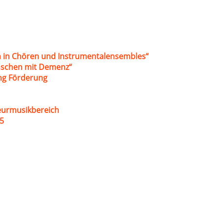
 in Chören und Instrumentalensembles“
nschen mit Demenz“
ung Förderung
eurmusikbereich
5