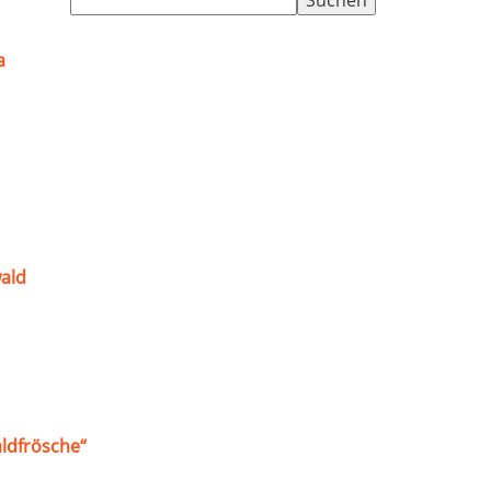
nach:
a
ald
ldfrösche“