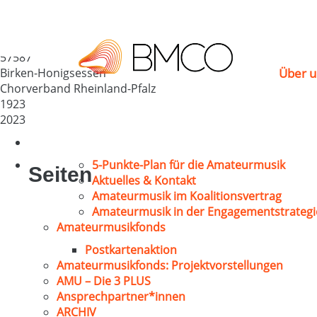
MGV „Sangeslust“ Bi
Deutschland
57587
Birken-Honigsessen
Über u
Chorverband Rheinland-Pfalz
1923
2023
5-Punkte-Plan für die Amateurmusik
Seiten
Aktuelles & Kontakt
Amateurmusik im Koalitionsvertrag
Amateurmusik in der Engagementstrategi
Amateurmusikfonds
Postkartenaktion
Amateurmusikfonds: Projektvorstellungen
AMU – Die 3 PLUS
Ansprechpartner*innen
ARCHIV