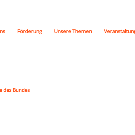
rken-Honigsessen e.V
ns
Förderung
Unsere Themen
Veranstaltun
e des Bundes