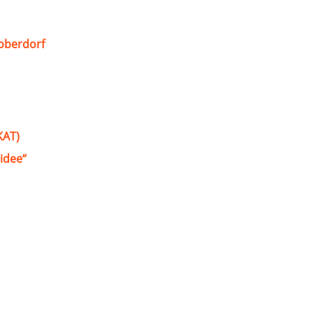
oberdorf
KAT)
idee“