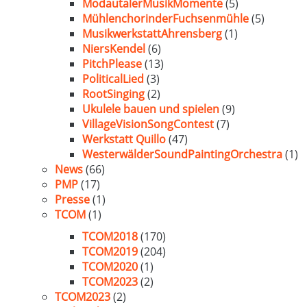
ModautalerMusikMomente
(5)
MühlenchorinderFuchsenmühle
(5)
MusikwerkstattAhrensberg
(1)
NiersKendel
(6)
PitchPlease
(13)
PoliticalLied
(3)
RootSinging
(2)
Ukulele bauen und spielen
(9)
VillageVisionSongContest
(7)
Werkstatt Quillo
(47)
WesterwälderSoundPaintingOrchestra
(1)
News
(66)
PMP
(17)
Presse
(1)
TCOM
(1)
TCOM2018
(170)
TCOM2019
(204)
TCOM2020
(1)
TCOM2023
(2)
TCOM2023
(2)