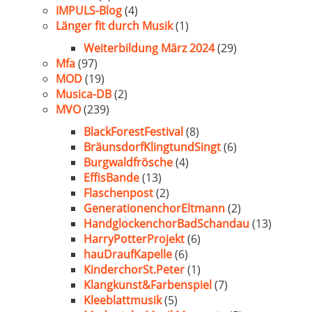
IMPULS-Blog
(4)
Länger fit durch Musik
(1)
Weiterbildung März 2024
(29)
Mfa
(97)
MOD
(19)
Musica-DB
(2)
MVO
(239)
BlackForestFestival
(8)
BräunsdorfKlingtundSingt
(6)
Burgwaldfrösche
(4)
EffisBande
(13)
Flaschenpost
(2)
GenerationenchorEltmann
(2)
HandglockenchorBadSchandau
(13)
HarryPotterProjekt
(6)
hauDraufKapelle
(6)
KinderchorSt.Peter
(1)
Klangkunst&Farbenspiel
(7)
Kleeblattmusik
(5)