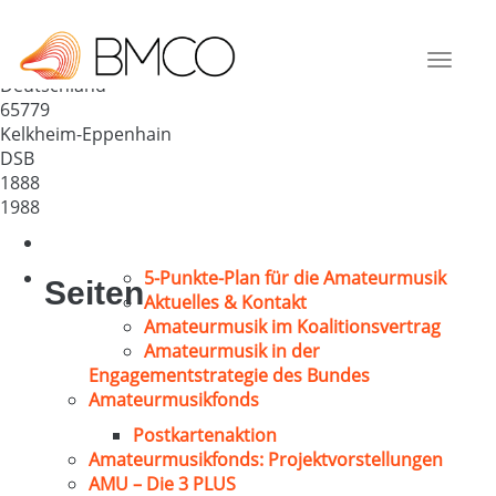
MGV Sängerlust 1888
Eppenhain e.V.
Toggle
Deutschland
navigat
65779
Kelkheim-Eppenhain
DSB
1888
1988
5-Punkte-Plan für die Amateurmusik
Seiten
Aktuelles & Kontakt
Amateurmusik im Koalitionsvertrag
Amateurmusik in der
Engagementstrategie des Bundes
Amateurmusikfonds
Postkartenaktion
Amateurmusikfonds: Projektvorstellungen
AMU – Die 3 PLUS