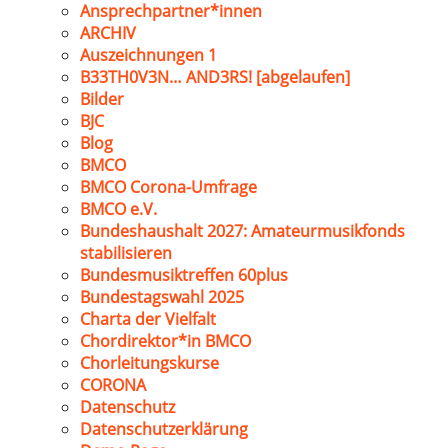
Ansprechpartner*innen
ARCHIV
Auszeichnungen 1
B33TH0V3N… AND3RS! [abgelaufen]
Bilder
BJC
Blog
BMCO
BMCO Corona-Umfrage
BMCO e.V.
Bundeshaushalt 2027: Amateurmusikfonds
stabilisieren
Bundesmusiktreffen 60plus
Bundestagswahl 2025
Charta der Vielfalt
Chordirektor*in BMCO
Chorleitungskurse
CORONA
Datenschutz
Datenschutzerklärung