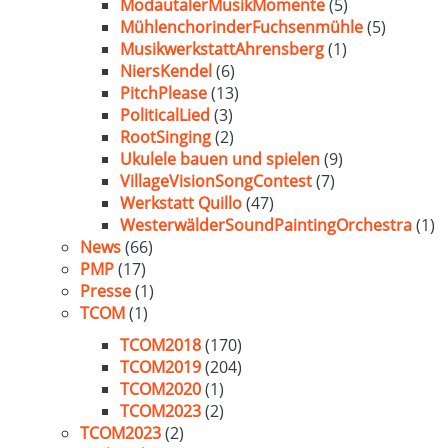
ModautalerMusikMomente
(5)
MühlenchorinderFuchsenmühle
(5)
MusikwerkstattAhrensberg
(1)
NiersKendel
(6)
PitchPlease
(13)
PoliticalLied
(3)
RootSinging
(2)
Ukulele bauen und spielen
(9)
VillageVisionSongContest
(7)
Werkstatt Quillo
(47)
WesterwälderSoundPaintingOrchestra
(1)
News
(66)
PMP
(17)
Presse
(1)
TCOM
(1)
TCOM2018
(170)
TCOM2019
(204)
TCOM2020
(1)
TCOM2023
(2)
TCOM2023
(2)