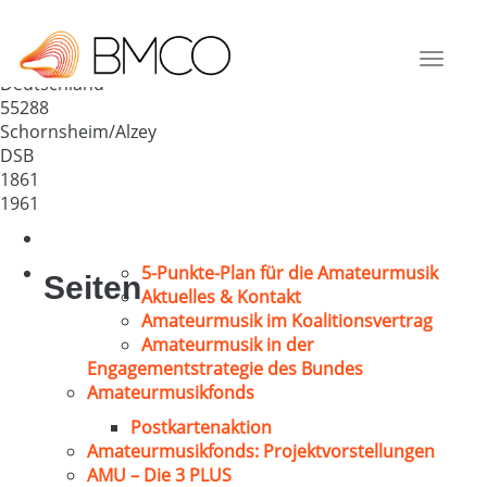
MGV Sängerlust 1861
Schornsheim
Toggle
Deutschland
navigat
55288
Schornsheim/Alzey
DSB
1861
1961
5-Punkte-Plan für die Amateurmusik
Seiten
Aktuelles & Kontakt
Amateurmusik im Koalitionsvertrag
Amateurmusik in der
Engagementstrategie des Bundes
Amateurmusikfonds
Postkartenaktion
Amateurmusikfonds: Projektvorstellungen
AMU – Die 3 PLUS