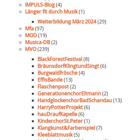
IMPULS-Blog
(4)
Länger fit durch Musik
(1)
Weiterbildung März 2024
(29)
Mfa
(97)
MOD
(19)
Musica-DB
(2)
MVO
(239)
BlackForestFestival
(8)
BräunsdorfKlingtundSingt
(6)
Burgwaldfrösche
(4)
EffisBande
(13)
Flaschenpost
(2)
GenerationenchorEltmann
(2)
HandglockenchorBadSchandau
(13)
HarryPotterProjekt
(6)
hauDraufKapelle
(6)
KinderchorSt.Peter
(1)
Klangkunst&Farbenspiel
(7)
Kleeblattmusik
(5)