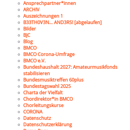
Ansprechpartner*innen
ARCHIV
Auszeichnungen 1
B33TH0V3N… AND3RS! [abgelaufen]
Bilder
BJC
Blog
BMCO
BMCO Corona-Umfrage
BMCO e.V.
Bundeshaushalt 2027: Amateurmusikfonds
stabilisieren
Bundesmusiktreffen 60plus
Bundestagswahl 2025
Charta der Vielfalt
Chordirektor*in BMCO
Chorleitungskurse
CORONA
Datenschutz
Datenschutzerklärung