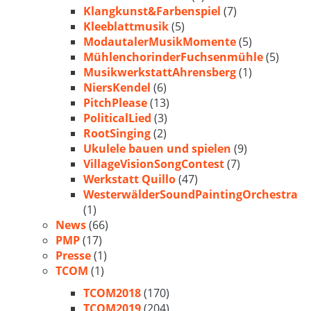
Klangkunst&Farbenspiel
(7)
Kleeblattmusik
(5)
ModautalerMusikMomente
(5)
MühlenchorinderFuchsenmühle
(5)
MusikwerkstattAhrensberg
(1)
NiersKendel
(6)
PitchPlease
(13)
PoliticalLied
(3)
RootSinging
(2)
Ukulele bauen und spielen
(9)
VillageVisionSongContest
(7)
Werkstatt Quillo
(47)
WesterwälderSoundPaintingOrchestra
(1)
News
(66)
PMP
(17)
Presse
(1)
TCOM
(1)
TCOM2018
(170)
TCOM2019
(204)