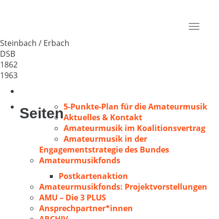
MGV Sängerkranz Steinbach
Deutschland
Toggle
64720
navigat
Steinbach / Erbach
DSB
1862
1963
5-Punkte-Plan für die Amateurmusik
Seiten
Aktuelles & Kontakt
Amateurmusik im Koalitionsvertrag
Amateurmusik in der
Engagementstrategie des Bundes
Amateurmusikfonds
Postkartenaktion
Amateurmusikfonds: Projektvorstellungen
AMU – Die 3 PLUS
Ansprechpartner*innen