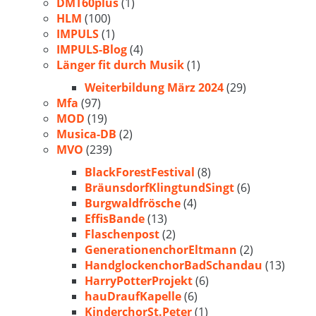
DMT60plus
(1)
HLM
(100)
IMPULS
(1)
IMPULS-Blog
(4)
Länger fit durch Musik
(1)
Weiterbildung März 2024
(29)
Mfa
(97)
MOD
(19)
Musica-DB
(2)
MVO
(239)
BlackForestFestival
(8)
BräunsdorfKlingtundSingt
(6)
Burgwaldfrösche
(4)
EffisBande
(13)
Flaschenpost
(2)
GenerationenchorEltmann
(2)
HandglockenchorBadSchandau
(13)
HarryPotterProjekt
(6)
hauDraufKapelle
(6)
KinderchorSt.Peter
(1)