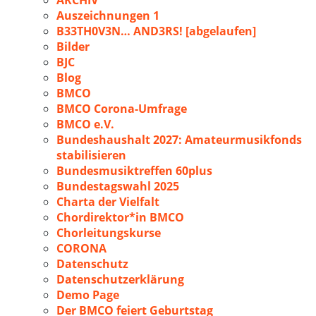
ARCHIV
Auszeichnungen 1
B33TH0V3N… AND3RS! [abgelaufen]
Bilder
BJC
Blog
BMCO
BMCO Corona-Umfrage
BMCO e.V.
Bundeshaushalt 2027: Amateurmusikfonds
stabilisieren
Bundesmusiktreffen 60plus
Bundestagswahl 2025
Charta der Vielfalt
Chordirektor*in BMCO
Chorleitungskurse
CORONA
Datenschutz
Datenschutzerklärung
Demo Page
Der BMCO feiert Geburtstag