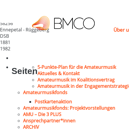
MGV „Sängerbund“ 
Deutschland
58256
Ennepetal - Rüggeberg
Über u
DSB
1881
1982
5-Punkte-Plan für die Amateurmusik
Seiten
Aktuelles & Kontakt
Amateurmusik im Koalitionsvertrag
Amateurmusik in der Engagementstrategi
Amateurmusikfonds
Postkartenaktion
Amateurmusikfonds: Projektvorstellungen
AMU – Die 3 PLUS
Ansprechpartner*innen
ARCHIV