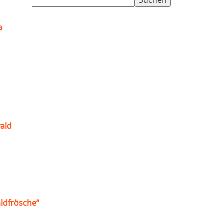
nach:
a
ald
ldfrösche“