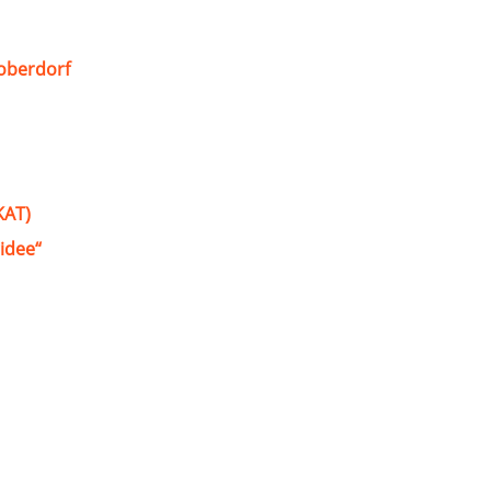
oberdorf
KAT)
idee“