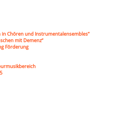
 in Chören und Instrumentalensembles“
nschen mit Demenz“
ung Förderung
eurmusikbereich
5