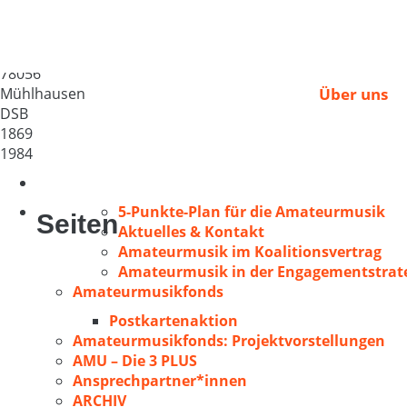
MGV Sängerbund Müh
Deutschland
78056
Mühlhausen
Über uns
DSB
1869
1984
5-Punkte-Plan für die Amateurmusik
Seiten
Aktuelles & Kontakt
Amateurmusik im Koalitionsvertrag
Amateurmusik in der Engagementstrate
Amateurmusikfonds
Postkartenaktion
Amateurmusikfonds: Projektvorstellungen
AMU – Die 3 PLUS
Ansprechpartner*innen
ARCHIV