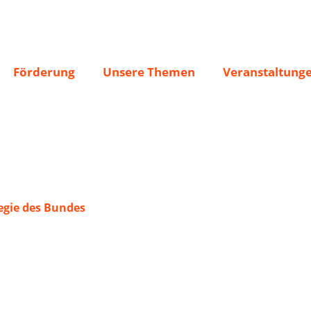
lhausen e.V.
Förderung
Unsere Themen
Veranstaltung
gie des Bundes