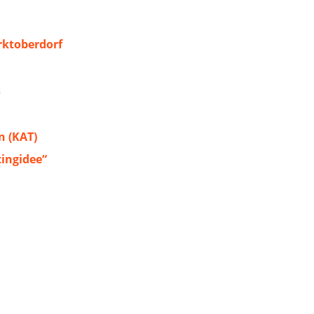
ktoberdorf
s
 (KAT)
tingidee“