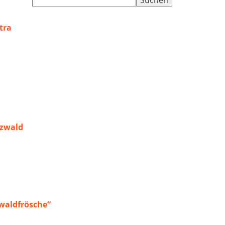
nach:
tra
rzwald
waldfrösche“