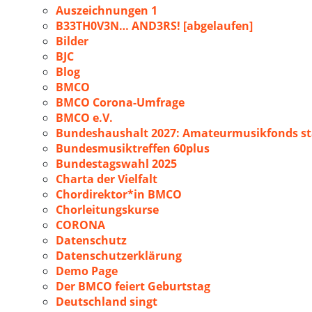
Auszeichnungen 1
B33TH0V3N… AND3RS! [abgelaufen]
Bilder
BJC
Blog
BMCO
BMCO Corona-Umfrage
BMCO e.V.
Bundeshaushalt 2027: Amateurmusikfonds sta
Bundesmusiktreffen 60plus
Bundestagswahl 2025
Charta der Vielfalt
Chordirektor*in BMCO
Chorleitungskurse
CORONA
Datenschutz
Datenschutzerklärung
Demo Page
Der BMCO feiert Geburtstag
Deutschland singt