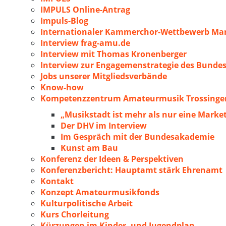
IMPULS Online-Antrag
Impuls-Blog
Internationaler Kammerchor-Wettbewerb Mar
Interview frag-amu.de
Interview mit Thomas Kronenberger
Interview zur Engagemenstrategie des Bunde
Jobs unserer Mitgliedsverbände
Know-how
Kompetenzzentrum Amateurmusik Trossingen
„Musikstadt ist mehr als nur eine Marke
Der DHV im Interview
Im Gespräch mit der Bundesakademie
Kunst am Bau
Konferenz der Ideen & Perspektiven
Konferenzbericht: Hauptamt stärk Ehrenamt
Kontakt
Konzept Amateurmusikfonds
Kulturpolitische Arbeit
Kurs Chorleitung
Kürzungen im Kinder- und Jugendplan