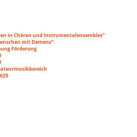
ren in Chören und Instrumentalensembles“
 Menschen mit Demenz“
ibung Förderung
O
O
mateurmusikbereich
2025