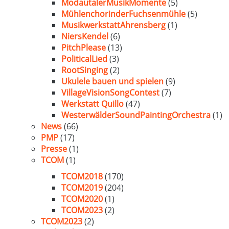
ModautalerMusikMomente
(5)
MühlenchorinderFuchsenmühle
(5)
MusikwerkstattAhrensberg
(1)
NiersKendel
(6)
PitchPlease
(13)
PoliticalLied
(3)
RootSinging
(2)
Ukulele bauen und spielen
(9)
VillageVisionSongContest
(7)
Werkstatt Quillo
(47)
WesterwälderSoundPaintingOrchestra
(1)
News
(66)
PMP
(17)
Presse
(1)
TCOM
(1)
TCOM2018
(170)
TCOM2019
(204)
TCOM2020
(1)
TCOM2023
(2)
TCOM2023
(2)