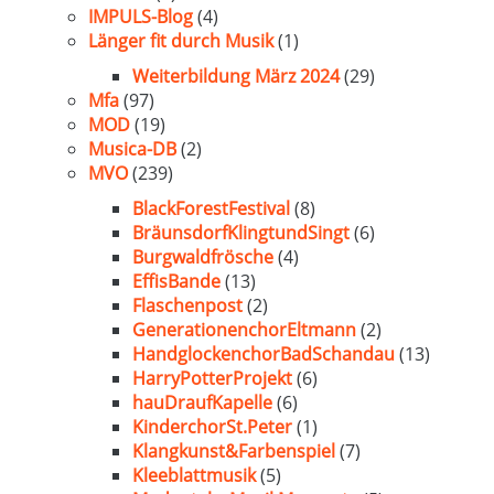
IMPULS-Blog
(4)
Länger fit durch Musik
(1)
Weiterbildung März 2024
(29)
Mfa
(97)
MOD
(19)
Musica-DB
(2)
MVO
(239)
BlackForestFestival
(8)
BräunsdorfKlingtundSingt
(6)
Burgwaldfrösche
(4)
EffisBande
(13)
Flaschenpost
(2)
GenerationenchorEltmann
(2)
HandglockenchorBadSchandau
(13)
HarryPotterProjekt
(6)
hauDraufKapelle
(6)
KinderchorSt.Peter
(1)
Klangkunst&Farbenspiel
(7)
Kleeblattmusik
(5)