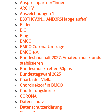
Ansprechpartner*innen
ARCHIV
Auszeichnungen 1
B33TH0V3N… AND3RS! [abgelaufen]
Bilder
BJC
Blog
BMCO
BMCO Corona-Umfrage
BMCO e.V.
Bundeshaushalt 2027: Amateurmusikfonds
stabilisieren
Bundesmusiktreffen 60plus
Bundestagswahl 2025
Charta der Vielfalt
Chordirektor*in BMCO
Chorleitungskurse
CORONA
Datenschutz
Datenschutzerklärung