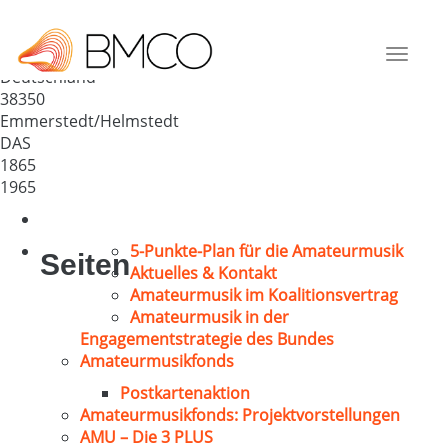
MGV „Sängerbund-Harmonie“
Emmerstedt
Toggle
Deutschland
navigat
38350
Emmerstedt/Helmstedt
DAS
1865
1965
5-Punkte-Plan für die Amateurmusik
Seiten
Aktuelles & Kontakt
Amateurmusik im Koalitionsvertrag
Amateurmusik in der
Engagementstrategie des Bundes
Amateurmusikfonds
Postkartenaktion
Amateurmusikfonds: Projektvorstellungen
AMU – Die 3 PLUS