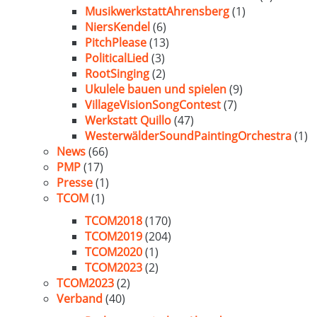
MusikwerkstattAhrensberg
(1)
NiersKendel
(6)
PitchPlease
(13)
PoliticalLied
(3)
RootSinging
(2)
Ukulele bauen und spielen
(9)
VillageVisionSongContest
(7)
Werkstatt Quillo
(47)
WesterwälderSoundPaintingOrchestra
(1)
News
(66)
PMP
(17)
Presse
(1)
TCOM
(1)
TCOM2018
(170)
TCOM2019
(204)
TCOM2020
(1)
TCOM2023
(2)
TCOM2023
(2)
Verband
(40)