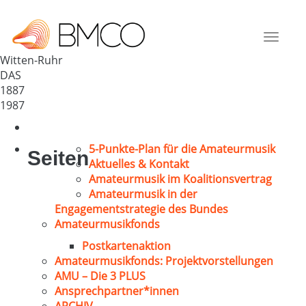
MGV „Morgenrot“ Witten-Ost
Deutschland
Toggle
58453
navigat
Witten-Ruhr
DAS
1887
1987
5-Punkte-Plan für die Amateurmusik
Seiten
Aktuelles & Kontakt
Amateurmusik im Koalitionsvertrag
Amateurmusik in der
Engagementstrategie des Bundes
Amateurmusikfonds
Postkartenaktion
Amateurmusikfonds: Projektvorstellungen
AMU – Die 3 PLUS
Ansprechpartner*innen