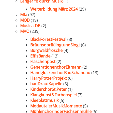
Länger fit durch Musik
(1)
Weiterbildung März 2024
(29)
Mfa
(97)
MOD
(19)
Musica-DB
(2)
MVO
(239)
BlackForestFestival
(8)
BräunsdorfKlingtundSingt
(6)
Burgwaldfrösche
(4)
EffisBande
(13)
Flaschenpost
(2)
GenerationenchorEltmann
(2)
HandglockenchorBadSchandau
(13)
HarryPotterProjekt
(6)
hauDraufKapelle
(6)
KinderchorSt.Peter
(1)
Klangkunst&Farbenspiel
(7)
Kleeblattmusik
(5)
ModautalerMusikMomente
(5)
MühlenchorinderFuchsenmühle
(5)