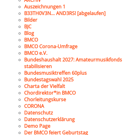
ARCHIV
Auszeichnungen 1
B33TH0V3N… AND3RS! [abgelaufen]
Bilder
BJC
Blog
BMCO
BMCO Corona-Umfrage
BMCO e.V.
Bundeshaushalt 2027: Amateurmusikfonds
stabilisieren
Bundesmusiktreffen 60plus
Bundestagswahl 2025
Charta der Vielfalt
Chordirektor*in BMCO
Chorleitungskurse
CORONA
Datenschutz
Datenschutzerklärung
Demo Page
Der BMCO feiert Geburtstag