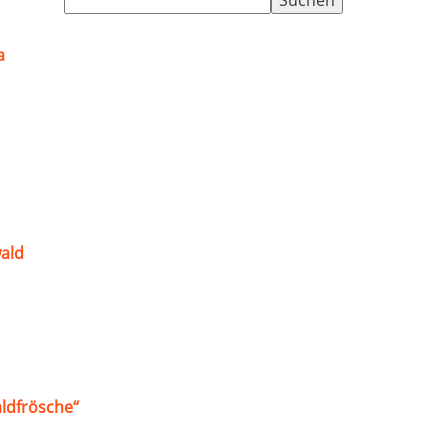
nach:
a
ald
ldfrösche“