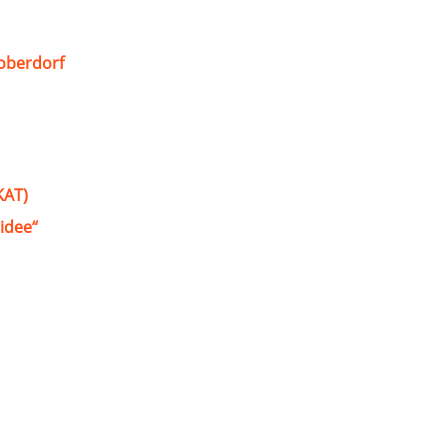
oberdorf
KAT)
idee“