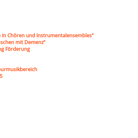
 in Chören und Instrumentalensembles“
nschen mit Demenz“
ung Förderung
eurmusikbereich
5