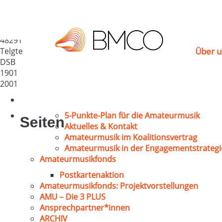
MGV „Lyra“ 1900 Telg
Deutschland
48291
Telgte
Über u
DSB
1901
2001
5-Punkte-Plan für die Amateurmusik
Seiten
Aktuelles & Kontakt
Amateurmusik im Koalitionsvertrag
Amateurmusik in der Engagementstrategi
Amateurmusikfonds
Postkartenaktion
Amateurmusikfonds: Projektvorstellungen
AMU – Die 3 PLUS
Ansprechpartner*innen
ARCHIV