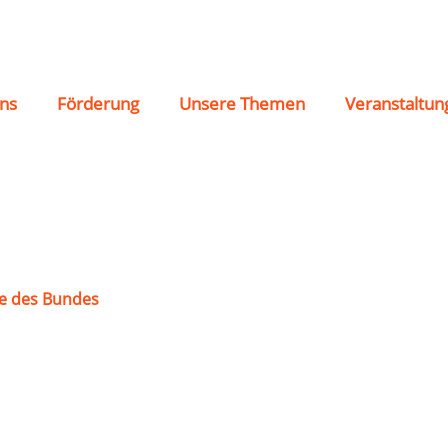
te e.V.
ns
Förderung
Unsere Themen
Veranstaltun
e des Bundes