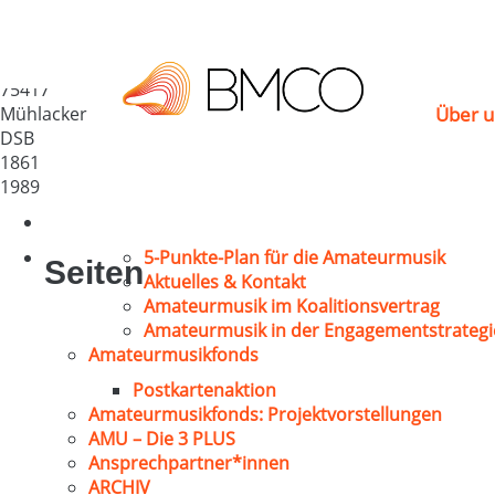
MGV Lienzingen e.V.
Deutschland
75417
Mühlacker
Über u
DSB
1861
1989
5-Punkte-Plan für die Amateurmusik
Seiten
Aktuelles & Kontakt
Amateurmusik im Koalitionsvertrag
Amateurmusik in der Engagementstrategi
Amateurmusikfonds
Postkartenaktion
Amateurmusikfonds: Projektvorstellungen
AMU – Die 3 PLUS
Ansprechpartner*innen
ARCHIV