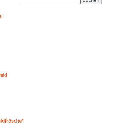
nach:
a
ald
ldfrösche“