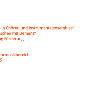
 in Chören und Instrumentalensembles“
nschen mit Demenz“
ung Förderung
eurmusikbereich
5