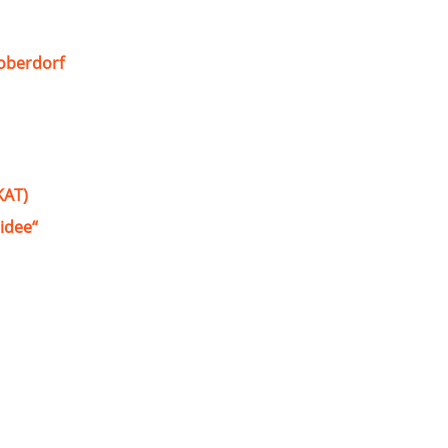
oberdorf
KAT)
idee“