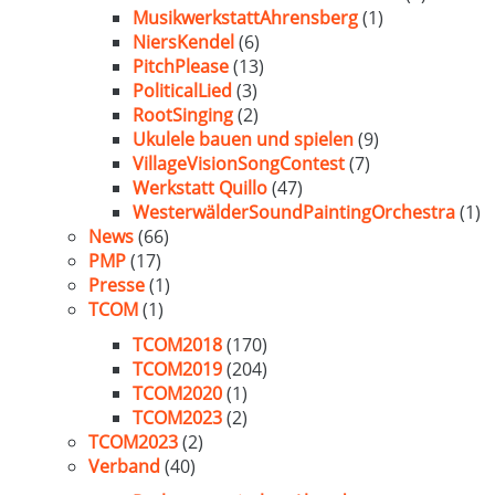
MusikwerkstattAhrensberg
(1)
NiersKendel
(6)
PitchPlease
(13)
PoliticalLied
(3)
RootSinging
(2)
Ukulele bauen und spielen
(9)
VillageVisionSongContest
(7)
Werkstatt Quillo
(47)
WesterwälderSoundPaintingOrchestra
(1)
News
(66)
PMP
(17)
Presse
(1)
TCOM
(1)
TCOM2018
(170)
TCOM2019
(204)
TCOM2020
(1)
TCOM2023
(2)
TCOM2023
(2)
Verband
(40)