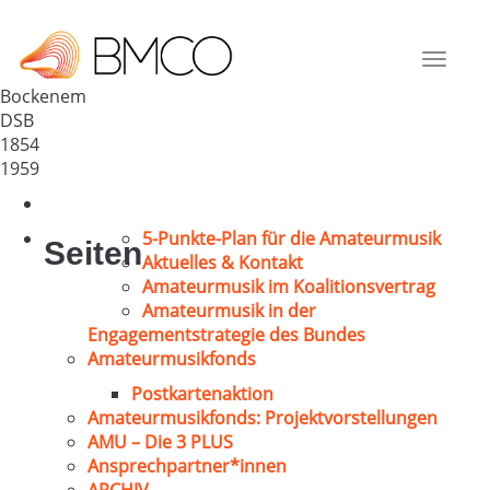
MGV „Liedertafel“ von 1854
Deutschland
Toggle
31167
navigat
Bockenem
DSB
1854
1959
5-Punkte-Plan für die Amateurmusik
Seiten
Aktuelles & Kontakt
Amateurmusik im Koalitionsvertrag
Amateurmusik in der
Engagementstrategie des Bundes
Amateurmusikfonds
Postkartenaktion
Amateurmusikfonds: Projektvorstellungen
AMU – Die 3 PLUS
Ansprechpartner*innen