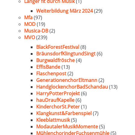
Länger fit durch Musik
(1)
Weiterbildung März 2024
(29)
Mfa
(97)
MOD
(19)
Musica-DB
(2)
MVO
(239)
BlackForestFestival
(8)
BräunsdorfKlingtundSingt
(6)
Burgwaldfrösche
(4)
EffisBande
(13)
Flaschenpost
(2)
GenerationenchorEltmann
(2)
HandglockenchorBadSchandau
(13)
HarryPotterProjekt
(6)
hauDraufKapelle
(6)
KinderchorSt.Peter
(1)
Klangkunst&Farbenspiel
(7)
Kleeblattmusik
(5)
ModautalerMusikMomente
(5)
MühlenchorinderFuchsenmühle
(5)