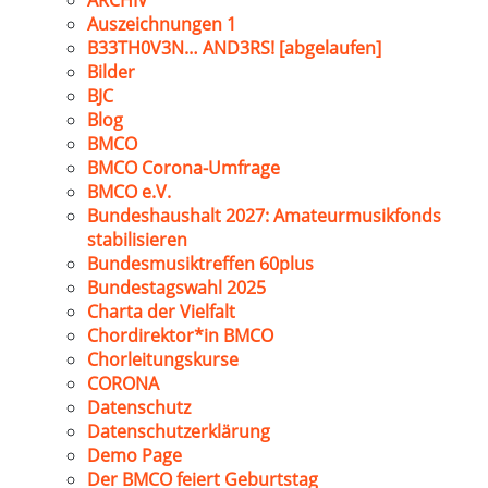
ARCHIV
Auszeichnungen 1
B33TH0V3N… AND3RS! [abgelaufen]
Bilder
BJC
Blog
BMCO
BMCO Corona-Umfrage
BMCO e.V.
Bundeshaushalt 2027: Amateurmusikfonds
stabilisieren
Bundesmusiktreffen 60plus
Bundestagswahl 2025
Charta der Vielfalt
Chordirektor*in BMCO
Chorleitungskurse
CORONA
Datenschutz
Datenschutzerklärung
Demo Page
Der BMCO feiert Geburtstag