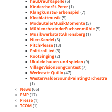
hauDraufKapelle
(6)
KinderchorSt.Peter
(1)
Klangkunst&Farbenspiel
(7)
Kleeblattmusik
(5)
ModautalerMusikMomente
(5)
MühlenchorinderFuchsenmühle
(5)
MusikwerkstattAhrensberg
(1)
NiersKendel
(6)
PitchPlease
(13)
PoliticalLied
(3)
RootSinging
(2)
Ukulele bauen und spielen
(9)
VillageVisionSongContest
(7)
Werkstatt Quillo
(47)
WesterwälderSoundPaintingOrchestra
(1)
News
(66)
PMP
(17)
Presse
(1)
TCOM
(1)