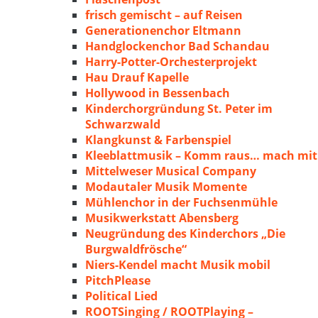
frisch gemischt – auf Reisen
Generationenchor Eltmann
Handglockenchor Bad Schandau
Harry-Potter-Orchesterprojekt
Hau Drauf Kapelle
Hollywood in Bessenbach
Kinderchorgründung St. Peter im
Schwarzwald
Klangkunst & Farbenspiel
Kleeblattmusik – Komm raus… mach mit
Mittelweser Musical Company
Modautaler Musik Momente
Mühlenchor in der Fuchsenmühle
Musikwerkstatt Abensberg
Neugründung des Kinderchors „Die
Burgwaldfrösche“
Niers-Kendel macht Musik mobil
PitchPlease
Political Lied
ROOTSinging / ROOTPlaying –