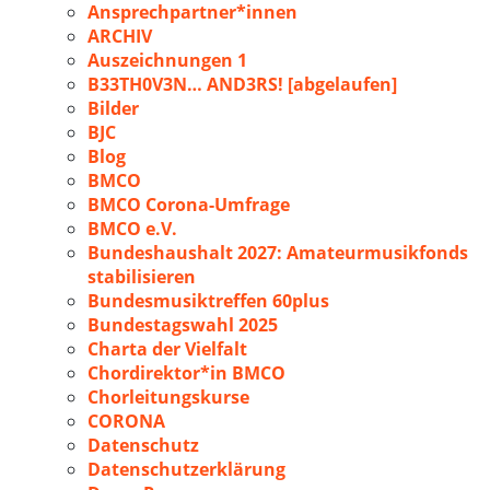
Ansprechpartner*innen
ARCHIV
Auszeichnungen 1
B33TH0V3N… AND3RS! [abgelaufen]
Bilder
BJC
Blog
BMCO
BMCO Corona-Umfrage
BMCO e.V.
Bundeshaushalt 2027: Amateurmusikfonds
stabilisieren
Bundesmusiktreffen 60plus
Bundestagswahl 2025
Charta der Vielfalt
Chordirektor*in BMCO
Chorleitungskurse
CORONA
Datenschutz
Datenschutzerklärung