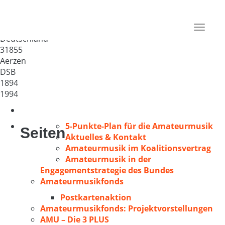
MGV „Liedertafel“ Hohe-
Brökeln
Toggle
Deutschland
navigat
31855
Aerzen
DSB
1894
1994
5-Punkte-Plan für die Amateurmusik
Seiten
Aktuelles & Kontakt
Amateurmusik im Koalitionsvertrag
Amateurmusik in der
Engagementstrategie des Bundes
Amateurmusikfonds
Postkartenaktion
Amateurmusikfonds: Projektvorstellungen
AMU – Die 3 PLUS