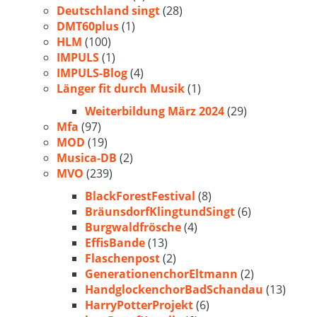
Deutschland singt
(28)
DMT60plus
(1)
HLM
(100)
IMPULS
(1)
IMPULS-Blog
(4)
Länger fit durch Musik
(1)
Weiterbildung März 2024
(29)
Mfa
(97)
MOD
(19)
Musica-DB
(2)
MVO
(239)
BlackForestFestival
(8)
BräunsdorfKlingtundSingt
(6)
Burgwaldfrösche
(4)
EffisBande
(13)
Flaschenpost
(2)
GenerationenchorEltmann
(2)
HandglockenchorBadSchandau
(13)
HarryPotterProjekt
(6)