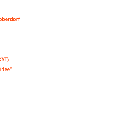
oberdorf
KAT)
idee“