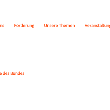
öshede e.V. 1888
ns
Förderung
Unsere Themen
Veranstaltun
e des Bundes