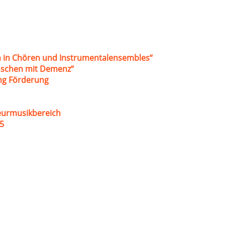
 in Chören und Instrumentalensembles“
nschen mit Demenz“
ung Förderung
eurmusikbereich
5