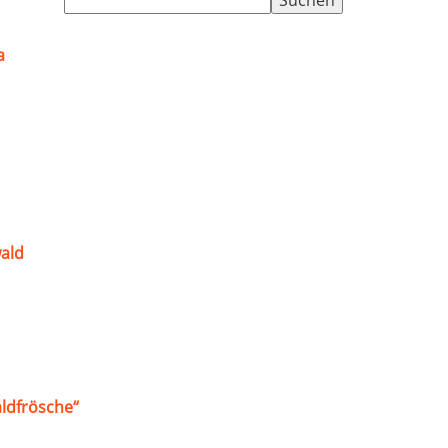
nach:
a
ald
ldfrösche“