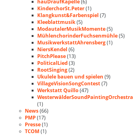
hauDraufKapelle
(6)
KinderchorSt.Peter
(1)
Klangkunst&Farbenspiel
(7)
Kleeblattmusik
(5)
ModautalerMusikMomente
(5)
MühlenchorinderFuchsenmühle
(5)
MusikwerkstattAhrensberg
(1)
NiersKendel
(6)
PitchPlease
(13)
PoliticalLied
(3)
RootSinging
(2)
Ukulele bauen und spielen
(9)
VillageVisionSongContest
(7)
Werkstatt Quillo
(47)
WesterwälderSoundPaintingOrchestra
(1)
News
(66)
PMP
(17)
Presse
(1)
TCOM
(1)