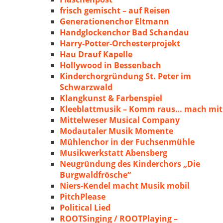
frisch gemischt – auf Reisen
Generationenchor Eltmann
Handglockenchor Bad Schandau
Harry-Potter-Orchesterprojekt
Hau Drauf Kapelle
Hollywood in Bessenbach
Kinderchorgründung St. Peter im
Schwarzwald
Klangkunst & Farbenspiel
Kleeblattmusik – Komm raus… mach mit
Mittelweser Musical Company
Modautaler Musik Momente
Mühlenchor in der Fuchsenmühle
Musikwerkstatt Abensberg
Neugründung des Kinderchors „Die
Burgwaldfrösche“
Niers-Kendel macht Musik mobil
PitchPlease
Political Lied
ROOTSinging / ROOTPlaying –