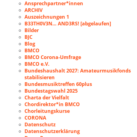
Ansprechpartner*innen
ARCHIV
Auszeichnungen 1
B33TH0V3N… AND3RS! [abgelaufen]
Bilder
BJC
Blog
BMCO
BMCO Corona-Umfrage
BMCO e.V.
Bundeshaushalt 2027: Amateurmusikfonds
stabilisieren
Bundesmusiktreffen 60plus
Bundestagswahl 2025
Charta der Vielfalt
Chordirektor*in BMCO
Chorleitungskurse
CORONA
Datenschutz
Datenschutzerklärung