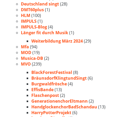
Deutschland singt
(28)
DMT60plus
(1)
HLM
(100)
IMPULS
(1)
IMPULS-Blog
(4)
Länger fit durch Musik
(1)
Weiterbildung März 2024
(29)
Mfa
(94)
MOD
(19)
Musica-DB
(2)
MVO
(239)
BlackForestFestival
(8)
BräunsdorfKlingtundSingt
(6)
Burgwaldfrösche
(4)
EffisBande
(13)
Flaschenpost
(2)
GenerationenchorEltmann
(2)
HandglockenchorBadSchandau
(13)
HarryPotterProjekt
(6)