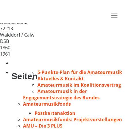
MGV Liederkranz Walddorf
b.Nagold
Toggle
Deutschland
navigat
72213
Walddorf / Calw
DSB
1860
1961
5-Punkte-Plan für die Amateurmusik
Seiten
Aktuelles & Kontakt
Amateurmusik im Koalitionsvertrag
Amateurmusik in der
Engagementstrategie des Bundes
Amateurmusikfonds
Postkartenaktion
Amateurmusikfonds: Projektvorstellungen
AMU – Die 3 PLUS