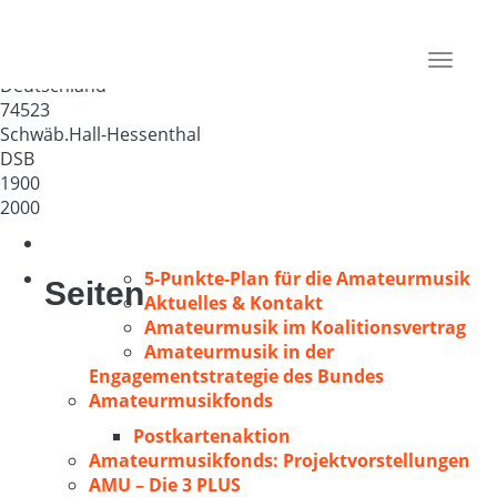
MGV Liederkranz Hessental
e.V.
Toggle
Deutschland
navigat
74523
Schwäb.Hall-Hessenthal
DSB
1900
2000
5-Punkte-Plan für die Amateurmusik
Seiten
Aktuelles & Kontakt
Amateurmusik im Koalitionsvertrag
Amateurmusik in der
Engagementstrategie des Bundes
Amateurmusikfonds
Postkartenaktion
Amateurmusikfonds: Projektvorstellungen
AMU – Die 3 PLUS