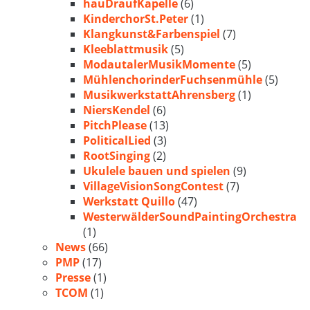
hauDraufKapelle
(6)
KinderchorSt.Peter
(1)
Klangkunst&Farbenspiel
(7)
Kleeblattmusik
(5)
ModautalerMusikMomente
(5)
MühlenchorinderFuchsenmühle
(5)
MusikwerkstattAhrensberg
(1)
NiersKendel
(6)
PitchPlease
(13)
PoliticalLied
(3)
RootSinging
(2)
Ukulele bauen und spielen
(9)
VillageVisionSongContest
(7)
Werkstatt Quillo
(47)
WesterwälderSoundPaintingOrchestra
(1)
News
(66)
PMP
(17)
Presse
(1)
TCOM
(1)