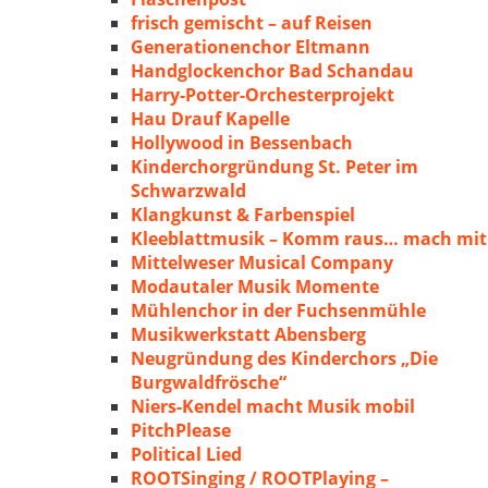
frisch gemischt – auf Reisen
Generationenchor Eltmann
Handglockenchor Bad Schandau
Harry-Potter-Orchesterprojekt
Hau Drauf Kapelle
Hollywood in Bessenbach
Kinderchorgründung St. Peter im
Schwarzwald
Klangkunst & Farbenspiel
Kleeblattmusik – Komm raus… mach mit
Mittelweser Musical Company
Modautaler Musik Momente
Mühlenchor in der Fuchsenmühle
Musikwerkstatt Abensberg
Neugründung des Kinderchors „Die
Burgwaldfrösche“
Niers-Kendel macht Musik mobil
PitchPlease
Political Lied
ROOTSinging / ROOTPlaying –