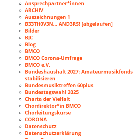
Ansprechpartner*innen
ARCHIV
Auszeichnungen 1
B33TH0V3N… AND3RS! [abgelaufen]
Bilder
BJC
Blog
BMCO
BMCO Corona-Umfrage
BMCO e.V.
Bundeshaushalt 2027: Amateurmusikfonds
stabilisieren
Bundesmusiktreffen 60plus
Bundestagswahl 2025
Charta der Vielfalt
Chordirektor*in BMCO
Chorleitungskurse
CORONA
Datenschutz
Datenschutzerklärung