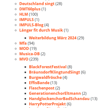
Deutschland singt
(28)
DMT60plus
(1)
HLM
(100)
IMPULS
(1)
IMPULS-Blog
(4)
Länger fit durch Musik
(1)
Weiterbildung März 2024
(29)
Mfa
(94)
MOD
(19)
Musica-DB
(2)
MVO
(239)
BlackForestFestival
(8)
BräunsdorfKlingtundSingt
(6)
Burgwaldfrösche
(4)
EffisBande
(13)
Flaschenpost
(2)
GenerationenchorEltmann
(2)
HandglockenchorBadSchandau
(13)
HarryPotterProjekt
(6)