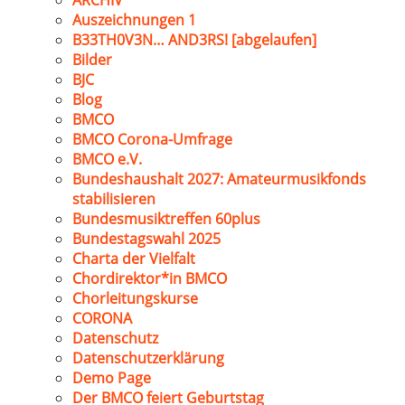
ARCHIV
Auszeichnungen 1
B33TH0V3N… AND3RS! [abgelaufen]
Bilder
BJC
Blog
BMCO
BMCO Corona-Umfrage
BMCO e.V.
Bundeshaushalt 2027: Amateurmusikfonds
stabilisieren
Bundesmusiktreffen 60plus
Bundestagswahl 2025
Charta der Vielfalt
Chordirektor*in BMCO
Chorleitungskurse
CORONA
Datenschutz
Datenschutzerklärung
Demo Page
Der BMCO feiert Geburtstag