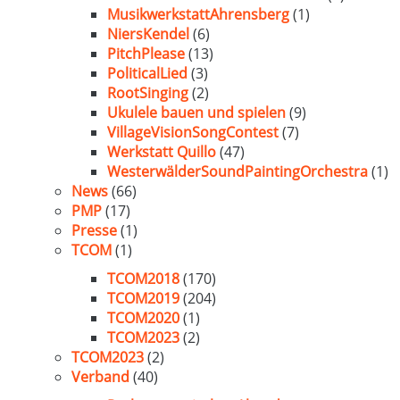
MusikwerkstattAhrensberg
(1)
NiersKendel
(6)
PitchPlease
(13)
PoliticalLied
(3)
RootSinging
(2)
Ukulele bauen und spielen
(9)
VillageVisionSongContest
(7)
Werkstatt Quillo
(47)
WesterwälderSoundPaintingOrchestra
(1)
News
(66)
PMP
(17)
Presse
(1)
TCOM
(1)
TCOM2018
(170)
TCOM2019
(204)
TCOM2020
(1)
TCOM2023
(2)
TCOM2023
(2)
Verband
(40)