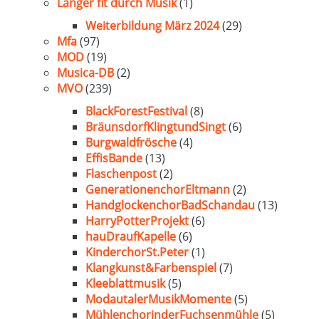
Länger fit durch Musik
(1)
Weiterbildung März 2024
(29)
Mfa
(97)
MOD
(19)
Musica-DB
(2)
MVO
(239)
BlackForestFestival
(8)
BräunsdorfKlingtundSingt
(6)
Burgwaldfrösche
(4)
EffisBande
(13)
Flaschenpost
(2)
GenerationenchorEltmann
(2)
HandglockenchorBadSchandau
(13)
HarryPotterProjekt
(6)
hauDraufKapelle
(6)
KinderchorSt.Peter
(1)
Klangkunst&Farbenspiel
(7)
Kleeblattmusik
(5)
ModautalerMusikMomente
(5)
MühlenchorinderFuchsenmühle
(5)