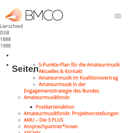
MGV-Liederkranz-
Deutschland
Toggle
56357
navigat
Lierschied
DSB
1888
1988
5-Punkte-Plan für die Amateurmusik
Seiten
Aktuelles & Kontakt
Amateurmusik im Koalitionsvertrag
Amateurmusik in der
Engagementstrategie des Bundes
Amateurmusikfonds
Postkartenaktion
Amateurmusikfonds: Projektvorstellungen
AMU – Die 3 PLUS
Ansprechpartner*innen