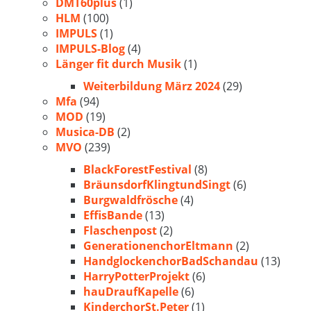
DMT60plus
(1)
HLM
(100)
IMPULS
(1)
IMPULS-Blog
(4)
Länger fit durch Musik
(1)
Weiterbildung März 2024
(29)
Mfa
(94)
MOD
(19)
Musica-DB
(2)
MVO
(239)
BlackForestFestival
(8)
BräunsdorfKlingtundSingt
(6)
Burgwaldfrösche
(4)
EffisBande
(13)
Flaschenpost
(2)
GenerationenchorEltmann
(2)
HandglockenchorBadSchandau
(13)
HarryPotterProjekt
(6)
hauDraufKapelle
(6)
KinderchorSt.Peter
(1)