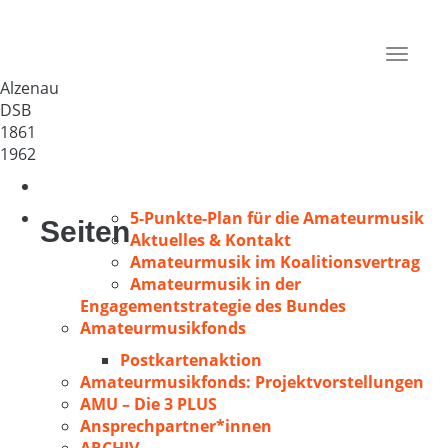
MGV „Liederkranz“ 1861
Deutschland
Toggle
63755
navigat
Alzenau
DSB
1861
1962
5-Punkte-Plan für die Amateurmusik
Seiten
Aktuelles & Kontakt
Amateurmusik im Koalitionsvertrag
Amateurmusik in der
Engagementstrategie des Bundes
Amateurmusikfonds
Postkartenaktion
Amateurmusikfonds: Projektvorstellungen
AMU – Die 3 PLUS
Ansprechpartner*innen