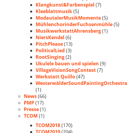
Klangkunst&Farbenspiel
(7)
Kleeblattmusik
(5)
ModautalerMusikMomente
(5)
MühlenchorinderFuchsenmühle
(5)
MusikwerkstattAhrensberg
(1)
NiersKendel
(6)
PitchPlease
(13)
PoliticalLied
(3)
RootSinging
(2)
Ukulele bauen und spielen
(9)
VillageVisionSongContest
(7)
Werkstatt Quillo
(47)
WesterwälderSoundPaintingOrchestra
(1)
News
(66)
PMP
(17)
Presse
(1)
TCOM
(1)
TCOM2018
(170)
TCOM2019
(204)