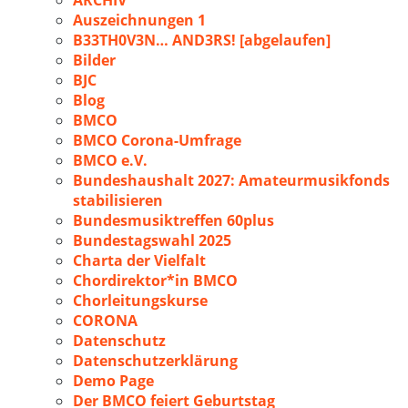
ARCHIV
Auszeichnungen 1
B33TH0V3N… AND3RS! [abgelaufen]
Bilder
BJC
Blog
BMCO
BMCO Corona-Umfrage
BMCO e.V.
Bundeshaushalt 2027: Amateurmusikfonds
stabilisieren
Bundesmusiktreffen 60plus
Bundestagswahl 2025
Charta der Vielfalt
Chordirektor*in BMCO
Chorleitungskurse
CORONA
Datenschutz
Datenschutzerklärung
Demo Page
Der BMCO feiert Geburtstag