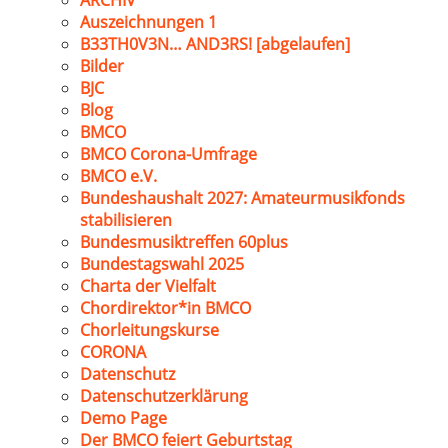
ARCHIV
Auszeichnungen 1
B33TH0V3N… AND3RS! [abgelaufen]
Bilder
BJC
Blog
BMCO
BMCO Corona-Umfrage
BMCO e.V.
Bundeshaushalt 2027: Amateurmusikfonds
stabilisieren
Bundesmusiktreffen 60plus
Bundestagswahl 2025
Charta der Vielfalt
Chordirektor*in BMCO
Chorleitungskurse
CORONA
Datenschutz
Datenschutzerklärung
Demo Page
Der BMCO feiert Geburtstag