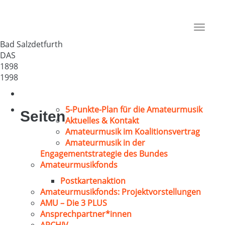
MGV Lechstedt e.V.
Deutschland
Toggle
31162
navigat
Bad Salzdetfurth
DAS
1898
1998
5-Punkte-Plan für die Amateurmusik
Seiten
Aktuelles & Kontakt
Amateurmusik im Koalitionsvertrag
Amateurmusik in der
Engagementstrategie des Bundes
Amateurmusikfonds
Postkartenaktion
Amateurmusikfonds: Projektvorstellungen
AMU – Die 3 PLUS
Ansprechpartner*innen