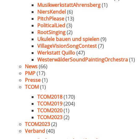
MusikwerkstattAhrensberg
(1)
NiersKendel
(6)
PitchPlease
(13)
PoliticalLied
(3)
RootSinging
(2)
Ukulele bauen und spielen
(9)
VillageVisionSongContest
(7)
Werkstatt Quillo
(47)
WesterwälderSoundPaintingOrchestra
(1)
News
(66)
PMP
(17)
Presse
(1)
TCOM
(1)
TCOM2018
(170)
TCOM2019
(204)
TCOM2020
(1)
TCOM2023
(2)
TCOM2023
(2)
Verband
(40)