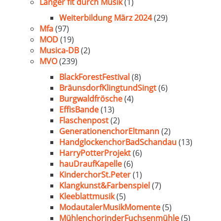
Länger fit durch Musik
(1)
Weiterbildung März 2024
(29)
Mfa
(97)
MOD
(19)
Musica-DB
(2)
MVO
(239)
BlackForestFestival
(8)
BräunsdorfKlingtundSingt
(6)
Burgwaldfrösche
(4)
EffisBande
(13)
Flaschenpost
(2)
GenerationenchorEltmann
(2)
HandglockenchorBadSchandau
(13)
HarryPotterProjekt
(6)
hauDraufKapelle
(6)
KinderchorSt.Peter
(1)
Klangkunst&Farbenspiel
(7)
Kleeblattmusik
(5)
ModautalerMusikMomente
(5)
MühlenchorinderFuchsenmühle
(5)